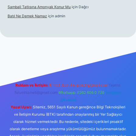
Şambali Tatlısına Amonyak Konur Mu
için
Dağcı
Batıl Ne Demek Namaz
için
admin
no/
Reklam ve İletişim:
E-mail:
backlinkpaneli@gmail.com
Teams:
forumhizmeti@gmail.com
Whatsapp: 0262 606 0 726
Telegram:
@karabul
Yasal Uyarı:
Sitemiz, 5651 Sayılı Kanun gereğince Bilgi Teknolojileri
ve İletişim Kurumu (BTK) tarafından onaylanmış bir Yer Sağlayıcı
olarak hizmet vermektedir. Bu nedenle, sitedeki içerikleri proaktif
olarak denetleme veya araştırma yükümlülüğümüz bulunmamaktadır.