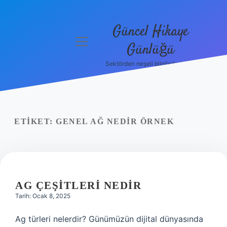
Güncel Hikaye
menüyü
Günlüğü
aç
Sektörden neşeli bilgilerle tanış!
Anasayfa
Gizlilik
Politikası
ETIKET:
GENEL AĞ NEDIR ÖRNEK
Yasal Uyarı
Hakkımızda
AG ÇEŞITLERI NEDIR
Tarih: Ocak 8, 2025
Ag türleri nelerdir? Günümüzün dijital dünyasında