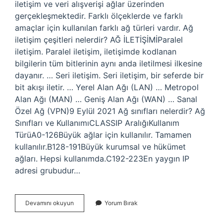
iletişim ve veri alışverişi ağlar üzerinden
gerçekleşmektedir. Farklı ölçeklerde ve farklı
amaçlar için kullanılan farklı ağ türleri vardır. Ağ
iletişim çeşitleri nelerdir? AĞ İLETİŞİMİParalel
iletişim. Paralel iletişim, iletişimde kodlanan
bilgilerin tüm bitlerinin aynı anda iletilmesi ilkesine
dayanır. … Seri iletişim. Seri iletişim, bir seferde bir
bit akışı iletir. … Yerel Alan Ağı (LAN) … Metropol
Alan Ağı (MAN) … Geniş Alan Ağı (WAN) … Sanal
Özel Ağ (VPN)9 Eylül 2021 Ağ sınıfları nelerdir? Ağ
Sınıfları ve KullanımıCLASSIP AralığıKullanım
TürüA0-126Büyük ağlar için kullanılır. Tamamen
kullanılır.B128-191Büyük kurumsal ve hükümet
ağları. Hepsi kullanımda.C192-223En yaygın IP
adresi grubudur…
Ag
Devamını okuyun
Yorum Bırak
Çeşitleri
Nedir