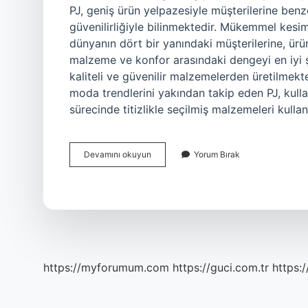
PJ, geniş ürün yelpazesiyle müşterilerine benze
güvenilirliğiyle bilinmektedir. Mükemmel kesiml
dünyanın dört bir yanındaki müşterilerine, ürünle
malzeme ve konfor arasındaki dengeyi en iyi 
kaliteli ve güvenilir malzemelerden üretilmek
moda trendlerini yakından takip eden PJ, kullan
sürecinde titizlikle seçilmiş malzemeleri kull
PJ
Devamını okuyun
Yorum Bırak
ne
demek
https://myforumum.com
https://guci.com.tr
https: