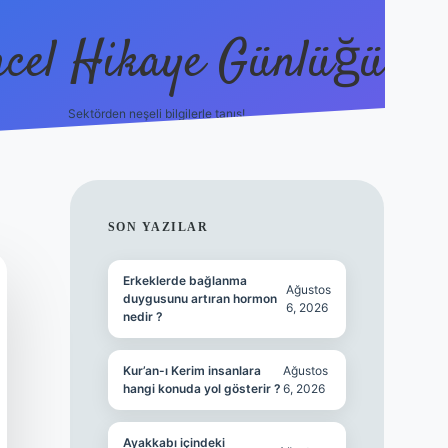
cel Hikaye Günlüğü
Sektörden neşeli bilgilerle tanış!
https://piabella.casino/
SIDEBAR
SON YAZILAR
Erkeklerde bağlanma
Ağustos
duygusunu artıran hormon
6, 2026
nedir ?
Kur’an-ı Kerim insanlara
Ağustos
hangi konuda yol gösterir ?
6, 2026
Ayakkabı içindeki