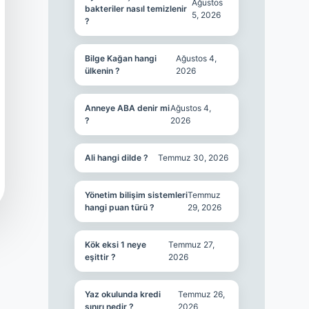
Ağustos
bakteriler nasıl temizlenir
5, 2026
?
Bilge Kağan hangi
Ağustos 4,
ülkenin ?
2026
Anneye ABA denir mi
Ağustos 4,
?
2026
Ali hangi dilde ?
Temmuz 30, 2026
Yönetim bilişim sistemleri
Temmuz
hangi puan türü ?
29, 2026
Kök eksi 1 neye
Temmuz 27,
eşittir ?
2026
Yaz okulunda kredi
Temmuz 26,
sınırı nedir ?
2026