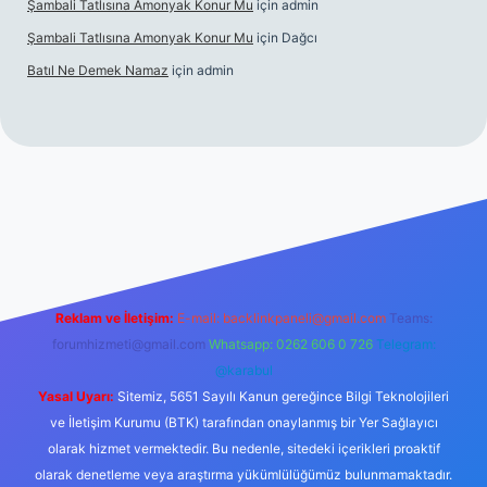
Şambali Tatlısına Amonyak Konur Mu
için
admin
Şambali Tatlısına Amonyak Konur Mu
için
Dağcı
Batıl Ne Demek Namaz
için
admin
o/
Reklam ve İletişim:
E-mail:
backlinkpaneli@gmail.com
Teams:
forumhizmeti@gmail.com
Whatsapp: 0262 606 0 726
Telegram:
@karabul
Yasal Uyarı:
Sitemiz, 5651 Sayılı Kanun gereğince Bilgi Teknolojileri
ve İletişim Kurumu (BTK) tarafından onaylanmış bir Yer Sağlayıcı
olarak hizmet vermektedir. Bu nedenle, sitedeki içerikleri proaktif
olarak denetleme veya araştırma yükümlülüğümüz bulunmamaktadır.