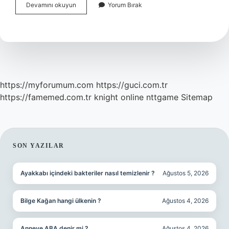
Kum
Devamını okuyun
Yorum Bırak
Fırtınası
Kaç
Gün
Sürecek
https://myforumum.com
https://guci.com.tr
https://famemed.com.tr
knight online
nttgame
Sitemap
SIDEBAR
SON YAZILAR
Ayakkabı içindeki bakteriler nasıl temizlenir ?
Ağustos 5, 2026
Bilge Kağan hangi ülkenin ?
Ağustos 4, 2026
Anneye ABA denir mi ?
Ağustos 4, 2026