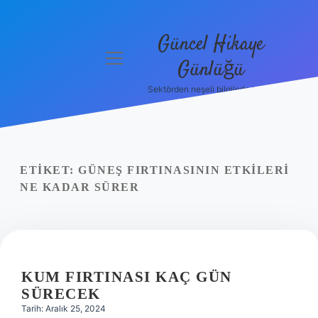
Güncel Hikaye
menüyü
Günlüğü
aç
Sektörden neşeli bilgilerle tanış!
Anasayfa
Gizlilik
Politikası
ETIKET:
GÜNEŞ FIRTINASININ ETKILERI
Yasal Uyarı
NE KADAR SÜRER
Hakkımızda
KUM FIRTINASI KAÇ GÜN
SÜRECEK
Tarih: Aralık 25, 2024