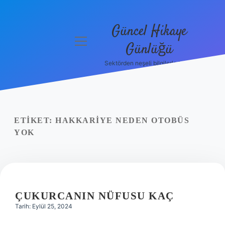
Güncel Hikaye
menüyü
Günlüğü
aç
Sektörden neşeli bilgilerle tanış!
Anasayfa
Gizlilik
Politikası
ETIKET:
HAKKARIYE NEDEN OTOBÜS
Yasal Uyarı
YOK
Hakkımızda
ÇUKURCANIN NÜFUSU KAÇ
Tarih: Eylül 25, 2024