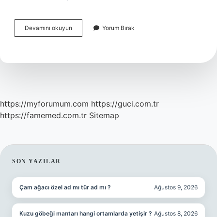
Çukurcanın
Devamını okuyun
Yorum Bırak
Nüfusu
Kaç
https://myforumum.com
https://guci.com.tr
https://famemed.com.tr
Sitemap
SIDEBAR
SON YAZILAR
Çam ağacı özel ad mı tür ad mı ?
Ağustos 9, 2026
Kuzu göbeği mantarı hangi ortamlarda yetişir ?
Ağustos 8, 2026