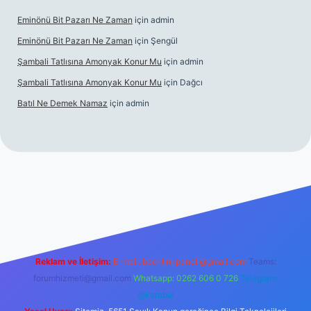
Eminönü Bit Pazarı Ne Zaman
için
admin
Eminönü Bit Pazarı Ne Zaman
için
Şengül
Şambali Tatlısına Amonyak Konur Mu
için
admin
Şambali Tatlısına Amonyak Konur Mu
için
Dağcı
Batıl Ne Demek Namaz
için
admin
o/
Reklam ve İletişim:
E-mail:
backlinkpaneli@gmail.com
Teams:
forumhizmeti@gmail.com
Whatsapp: 0262 606 0 726
Telegram:
@karabul