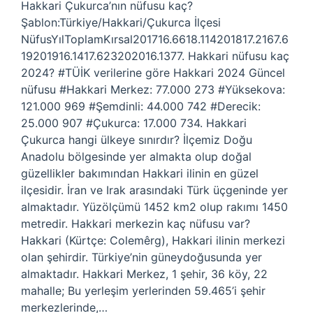
Hakkari Çukurca’nın nüfusu kaç?
Şablon:Türkiye/Hakkari/Çukurca İlçesi
NüfusYılToplamKırsal201716.6618.114201817.2167.6
19201916.1417.623202016.1377. Hakkari nüfusu kaç
2024? #TÜİK verilerine göre Hakkari 2024 Güncel
nüfusu #Hakkari Merkez: 77.000 273 #Yüksekova:
121.000 969 #Şemdinli: 44.000 742 #Derecik:
25.000 907 #Çukurca: 17.000 734. Hakkari
Çukurca hangi ülkeye sınırdır? İlçemiz Doğu
Anadolu bölgesinde yer almakta olup doğal
güzellikler bakımından Hakkari ilinin en güzel
ilçesidir. İran ve Irak arasındaki Türk üçgeninde yer
almaktadır. Yüzölçümü 1452 km2 olup rakımı 1450
metredir. Hakkari merkezin kaç nüfusu var?
Hakkari (Kürtçe: Colemêrg), Hakkari ilinin merkezi
olan şehirdir. Türkiye’nin güneydoğusunda yer
almaktadır. Hakkari Merkez, 1 şehir, 36 köy, 22
mahalle; Bu yerleşim yerlerinden 59.465’i şehir
merkezlerinde,…