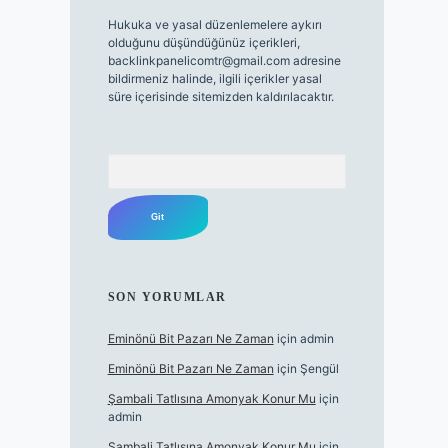
Hukuka ve yasal düzenlemelere aykırı
olduğunu düşündüğünüz içerikleri,
backlinkpanelicomtr@gmail.com
adresine
bildirmeniz halinde, ilgili içerikler yasal
süre içerisinde sitemizden kaldırılacaktır.
Arama
SON YORUMLAR
Eminönü Bit Pazarı Ne Zaman
için
admin
Eminönü Bit Pazarı Ne Zaman
için
Şengül
Şambali Tatlısına Amonyak Konur Mu
için
admin
Şambali Tatlısına Amonyak Konur Mu
için