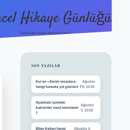
cel Hikaye Günlüğü
Sektörden neşeli bilgilerle tanış!
https://
SIDEBAR
SON YAZILAR
Kur’an-ı Kerim insanlara
Ağustos
hangi konuda yol gösterir ?
6, 2026
Ayakkabı içindeki
Ağustos
bakteriler nasıl temizlenir
5, 2026
?
Bilge Kağan hangi
Ağustos 4,