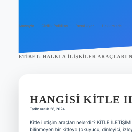
Anasayfa
Gizlilik Politikası
Yasal Uyarı
Hakkımızda
ETIKET:
HALKLA ILIŞKILER ARAÇLARI 
HANGISI KITLE I
Tarih: Aralık 28, 2024
Kitle iletişim araçları nelerdir? KİTLE İLETİŞİM
bilinmeyen bir kitleye (okuyucu, dinleyici, izley