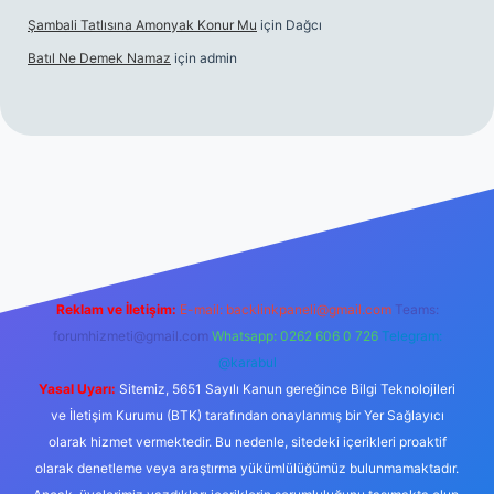
Şambali Tatlısına Amonyak Konur Mu
için
Dağcı
Batıl Ne Demek Namaz
için
admin
ella.casino/
Reklam ve İletişim:
E-mail:
backlinkpaneli@gmail.com
Teams:
forumhizmeti@gmail.com
Whatsapp: 0262 606 0 726
Telegram:
@karabul
Yasal Uyarı:
Sitemiz, 5651 Sayılı Kanun gereğince Bilgi Teknolojileri
ve İletişim Kurumu (BTK) tarafından onaylanmış bir Yer Sağlayıcı
olarak hizmet vermektedir. Bu nedenle, sitedeki içerikleri proaktif
olarak denetleme veya araştırma yükümlülüğümüz bulunmamaktadır.