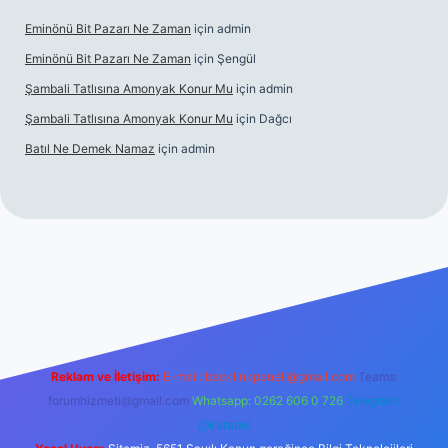
Eminönü Bit Pazarı Ne Zaman
için
admin
Eminönü Bit Pazarı Ne Zaman
için
Şengül
Şambali Tatlısına Amonyak Konur Mu
için
admin
Şambali Tatlısına Amonyak Konur Mu
için
Dağcı
Batıl Ne Demek Namaz
için
admin
bella.casino/
Reklam ve İletişim:
E-mail:
backlinkpaneli@gmail.com
Teams:
forumhizmeti@gmail.com
Whatsapp: 0262 606 0 726
Telegram:
@karabul