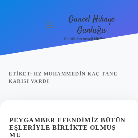
Güncel Hikaye
menüyü
Günlüğü
aç
Sektörden neşeli bilgilerle tanış!
Anasayfa
Gizlilik
Politikası
ETIKET:
HZ MUHAMMEDIN KAÇ TANE
Yasal Uyarı
KARISI VARDI
Hakkımızda
PEYGAMBER EFENDIMIZ BÜTÜN
EŞLERIYLE BIRLIKTE OLMUŞ
MU