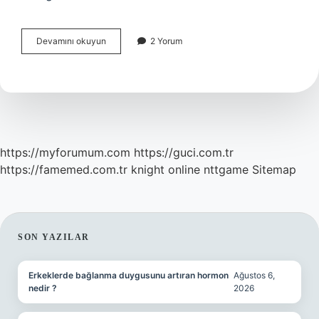
Peygamber
Devamını okuyun
2 Yorum
Efendimiz
Bütün
Eşleriyle
Birlikte
Olmuş
Mu
https://myforumum.com
https://guci.com.tr
https://famemed.com.tr
knight online
nttgame
Sitemap
SIDEBAR
SON YAZILAR
Erkeklerde bağlanma duygusunu artıran hormon
Ağustos 6,
nedir ?
2026