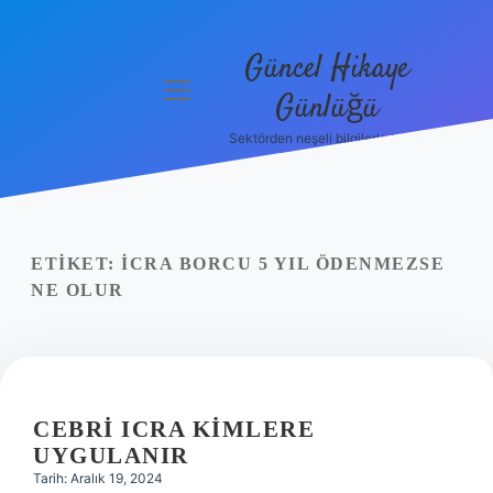
Güncel Hikaye
menüyü
Günlüğü
aç
Sektörden neşeli bilgilerle tanış!
Anasayfa
Gizlilik
Politikası
ETIKET:
İCRA BORCU 5 YIL ÖDENMEZSE
Yasal Uyarı
NE OLUR
Hakkımızda
CEBRI ICRA KIMLERE
UYGULANIR
Tarih: Aralık 19, 2024