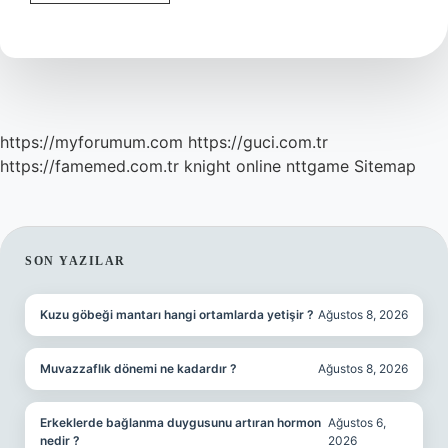
Icra
Kimlere
Uygulanır
https://myforumum.com
https://guci.com.tr
https://famemed.com.tr
knight online
nttgame
Sitemap
SIDEBAR
SON YAZILAR
Kuzu göbeği mantarı hangi ortamlarda yetişir ?
Ağustos 8, 2026
Muvazzaflık dönemi ne kadardır ?
Ağustos 8, 2026
Erkeklerde bağlanma duygusunu artıran hormon
Ağustos 6,
nedir ?
2026