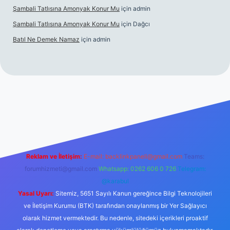
Şambali Tatlısına Amonyak Konur Mu
için
admin
Şambali Tatlısına Amonyak Konur Mu
için
Dağcı
Batıl Ne Demek Namaz
için
admin
o/
Reklam ve İletişim:
E-mail:
backlinkpaneli@gmail.com
Teams:
forumhizmeti@gmail.com
Whatsapp: 0262 606 0 726
Telegram:
@karabul
Yasal Uyarı:
Sitemiz, 5651 Sayılı Kanun gereğince Bilgi Teknolojileri
ve İletişim Kurumu (BTK) tarafından onaylanmış bir Yer Sağlayıcı
olarak hizmet vermektedir. Bu nedenle, sitedeki içerikleri proaktif