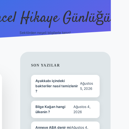
cel Hikaye Günlüğü
Sektörden neşeli bilgilerle tanış!
https://
SIDEBAR
SON YAZILAR
Ayakkabı içindeki
Ağustos
bakteriler nasıl temizlenir
5, 2026
?
Bilge Kağan hangi
Ağustos 4,
ülkenin ?
2026
Anneye ABA denir mi
Ağustos 4,