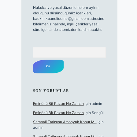
Hukuka ve yasal düzenlemelere aykırı
olduğunu düşündüğünüz içerikleri,
backlinkpanelicomtr@gmail.com
adresine
bildirmeniz halinde, ilgili içerikler yasal
süre içerisinde sitemizden kaldırılacaktır.
Arama
SON YORUMLAR
Eminönü Bit Pazarı Ne Zaman
için
admin
Eminönü Bit Pazarı Ne Zaman
için
Şengül
Şambali Tatlısına Amonyak Konur Mu
için
admin
Şambali Tatlısına Amonyak Konur Mu
için