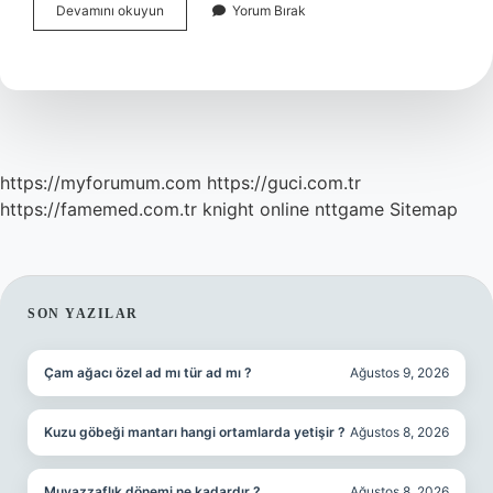
Kendinden
Devamını okuyun
Yorum Bırak
Ödünç
Vermek
Ne
Demek
https://myforumum.com
https://guci.com.tr
https://famemed.com.tr
knight online
nttgame
Sitemap
SIDEBAR
SON YAZILAR
Çam ağacı özel ad mı tür ad mı ?
Ağustos 9, 2026
Kuzu göbeği mantarı hangi ortamlarda yetişir ?
Ağustos 8, 2026
Muvazzaflık dönemi ne kadardır ?
Ağustos 8, 2026