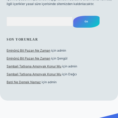
ilgili içerikler yasal süre içerisinde sitemizden kaldırılacaktır.
Arama
SON YORUMLAR
Eminönü Bit Pazarı Ne Zaman
için
admin
Eminönü Bit Pazarı Ne Zaman
için
Şengül
Şambali Tatlısına Amonyak Konur Mu
için
admin
Şambali Tatlısına Amonyak Konur Mu
için
Dağcı
Batıl Ne Demek Namaz
için
admin
/