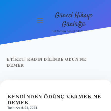
Güncel Hikaye
menüyü
Günlüğü
aç
Sektörden neşeli bilgilerle tanış!
Anasayfa
Gizlilik
Politikası
ETIKET:
KADIN DILINDE ODUN NE
Yasal Uyarı
DEMEK
Hakkımızda
KENDINDEN ÖDÜNÇ VERMEK NE
DEMEK
Tarih: Aralık 24, 2024