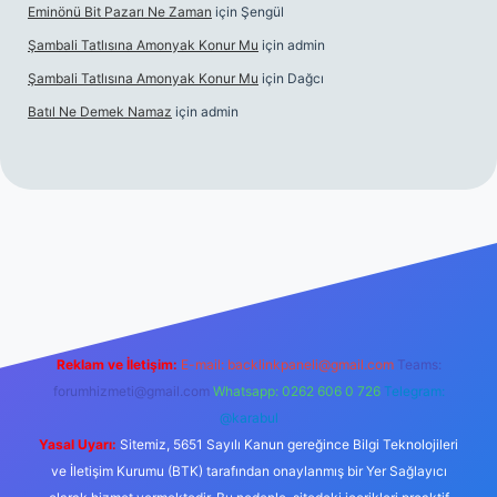
Eminönü Bit Pazarı Ne Zaman
için
Şengül
Şambali Tatlısına Amonyak Konur Mu
için
admin
Şambali Tatlısına Amonyak Konur Mu
için
Dağcı
Batıl Ne Demek Namaz
için
admin
o/
Reklam ve İletişim:
E-mail:
backlinkpaneli@gmail.com
Teams:
forumhizmeti@gmail.com
Whatsapp: 0262 606 0 726
Telegram:
@karabul
Yasal Uyarı:
Sitemiz, 5651 Sayılı Kanun gereğince Bilgi Teknolojileri
ve İletişim Kurumu (BTK) tarafından onaylanmış bir Yer Sağlayıcı