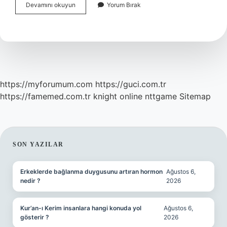
Allah
Devamını okuyun
Yorum Bırak
Neden
Kadınların
Kapanmasını
Emretti
https://myforumum.com
https://guci.com.tr
https://famemed.com.tr
knight online
nttgame
Sitemap
SIDEBAR
SON YAZILAR
Erkeklerde bağlanma duygusunu artıran hormon
Ağustos 6,
nedir ?
2026
Kur’an-ı Kerim insanlara hangi konuda yol
Ağustos 6,
gösterir ?
2026