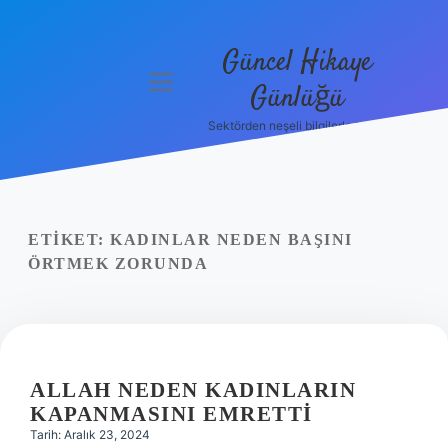
Güncel Hikaye
menüyü
Günlüğü
aç
Sektörden neşeli bilgilerle tanış!
Anasayfa
Gizlilik
Politikası
ETIKET:
KADINLAR NEDEN BAŞINI
Yasal Uyarı
ÖRTMEK ZORUNDA
Hakkımızda
ALLAH NEDEN KADINLARIN
KAPANMASINI EMRETTI
Tarih: Aralık 23, 2024