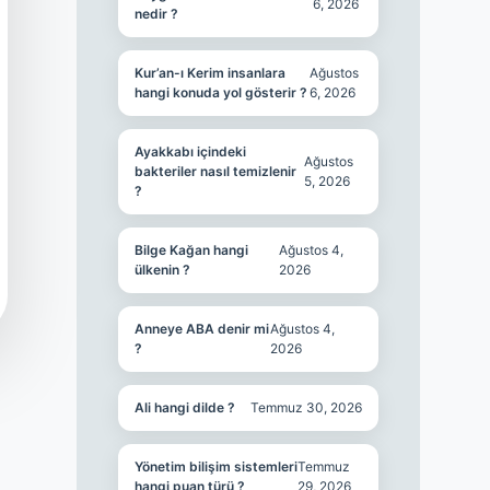
6, 2026
nedir ?
Kur’an-ı Kerim insanlara
Ağustos
hangi konuda yol gösterir ?
6, 2026
Ayakkabı içindeki
Ağustos
bakteriler nasıl temizlenir
5, 2026
?
Bilge Kağan hangi
Ağustos 4,
ülkenin ?
2026
Anneye ABA denir mi
Ağustos 4,
?
2026
Ali hangi dilde ?
Temmuz 30, 2026
Yönetim bilişim sistemleri
Temmuz
hangi puan türü ?
29, 2026