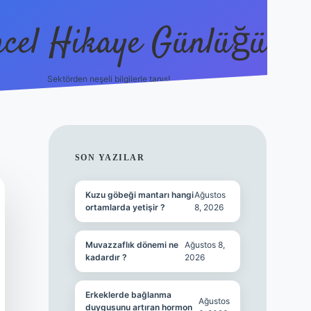
cel Hikaye Günlüğü
Sektörden neşeli bilgilerle tanış!
https://p
SIDEBAR
SON YAZILAR
Kuzu göbeği mantarı hangi
Ağustos
ortamlarda yetişir ?
8, 2026
Muvazzaflık dönemi ne
Ağustos 8,
kadardır ?
2026
Erkeklerde bağlanma
Ağustos
duygusunu artıran hormon