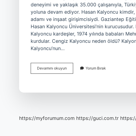
deneyimi ve yaklaşık 35.000 çalışanıyla, Türk
yoluna devam ediyor. Hasan Kalyoncu kimdir, 
adamı ve inşaat girişimcisiydi. Gaziantep Eği
Hasan Kalyoncu Üniversitesi’nin kurucusudur
Kalyoncu kardeşler, 1974 yılında babaları Meh
kurdular. Cengiz Kalyoncu neden öldü? Kalyo
Kalyoncu’nun…
Songül
Devamını okuyun
Yorum Bırak
Kalyoncu
Ne
Iş
Yapar
https://myforumum.com
https://guci.com.tr
https: