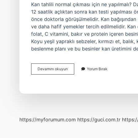
Kan tahlili normal çıkması için ne yapılmalı? D
12 saatlik açlıktan sonra kan testi yapılması ön
önce doktorla görüşülmelidir. Kan bağışından
ve daha hafif yemekler tercih edilmelidir. Kan 
folat, C vitamini, bakır ve protein içeren besinl
Koyu yeşil yapraklı sebzeler, kırmızı et, balık, 
beslenme planı ve bu besinler kan üretimini de
Kan
Devamını okuyun
Yorum Bırak
Değerlerinin
Normal
Çıkması
Için
Ne
Yapmalı
https://myforumum.com
https://guci.com.tr
https: