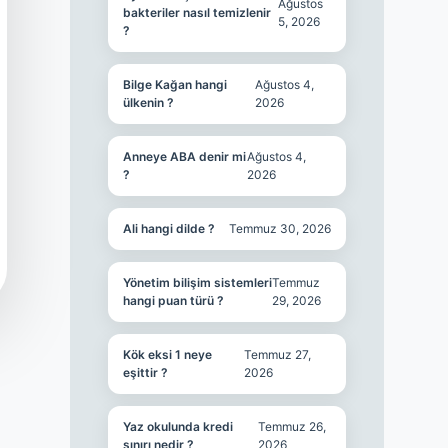
Ağustos
bakteriler nasıl temizlenir
5, 2026
?
Bilge Kağan hangi
Ağustos 4,
ülkenin ?
2026
Anneye ABA denir mi
Ağustos 4,
?
2026
Ali hangi dilde ?
Temmuz 30, 2026
Yönetim bilişim sistemleri
Temmuz
hangi puan türü ?
29, 2026
Kök eksi 1 neye
Temmuz 27,
eşittir ?
2026
Yaz okulunda kredi
Temmuz 26,
sınırı nedir ?
2026