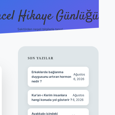
cel Hikaye Günlüğü
Sektörden neşeli bilgilerle tanış!
https://piabella.casino/
SIDEBAR
SON YAZILAR
Erkeklerde bağlanma
Ağustos
duygusunu artıran hormon
6, 2026
nedir ?
Kur’an-ı Kerim insanlara
Ağustos
hangi konuda yol gösterir ?
6, 2026
Ayakkabı içindeki