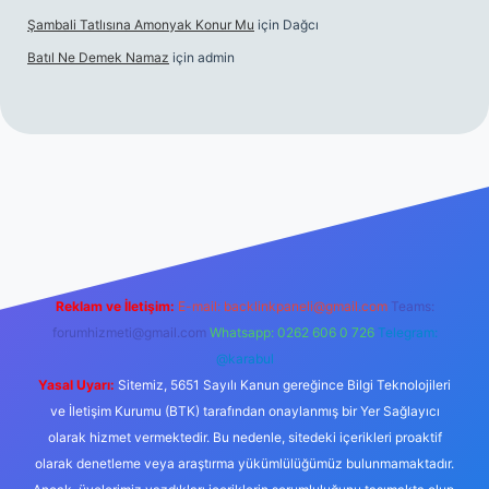
Şambali Tatlısına Amonyak Konur Mu
için
Dağcı
Batıl Ne Demek Namaz
için
admin
o/
Reklam ve İletişim:
E-mail:
backlinkpaneli@gmail.com
Teams:
forumhizmeti@gmail.com
Whatsapp: 0262 606 0 726
Telegram:
@karabul
Yasal Uyarı:
Sitemiz, 5651 Sayılı Kanun gereğince Bilgi Teknolojileri
ve İletişim Kurumu (BTK) tarafından onaylanmış bir Yer Sağlayıcı
olarak hizmet vermektedir. Bu nedenle, sitedeki içerikleri proaktif
olarak denetleme veya araştırma yükümlülüğümüz bulunmamaktadır.