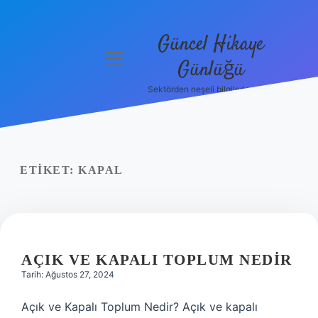
Güncel Hikaye
menüyü
Günlüğü
aç
Sektörden neşeli bilgilerle tanış!
Anasayfa
Gizlilik
Politikası
ETIKET:
KAPAL
Yasal Uyarı
Hakkımızda
AÇIK VE KAPALI TOPLUM NEDIR
Tarih: Ağustos 27, 2024
Açık ve Kapalı Toplum Nedir? Açık ve kapalı