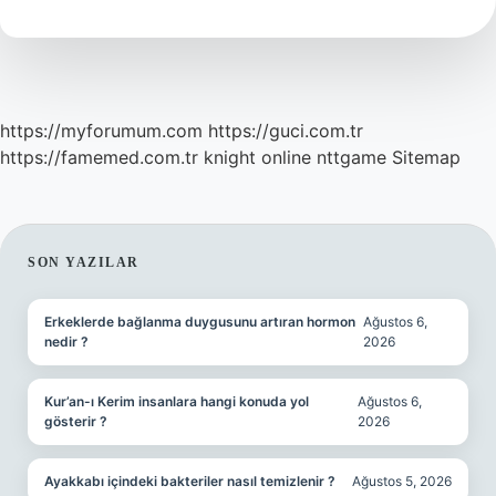
toplum
nedir
https://myforumum.com
https://guci.com.tr
https://famemed.com.tr
knight online
nttgame
Sitemap
SIDEBAR
SON YAZILAR
Erkeklerde bağlanma duygusunu artıran hormon
Ağustos 6,
nedir ?
2026
Kur’an-ı Kerim insanlara hangi konuda yol
Ağustos 6,
gösterir ?
2026
Ayakkabı içindeki bakteriler nasıl temizlenir ?
Ağustos 5, 2026