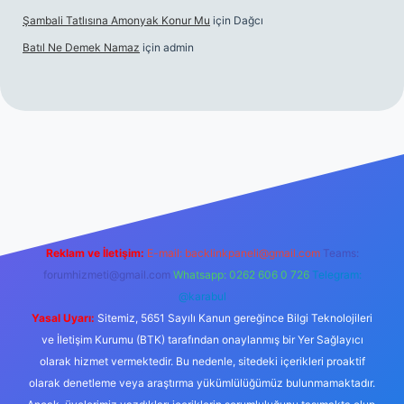
Şambali Tatlısına Amonyak Konur Mu
için
Dağcı
Batıl Ne Demek Namaz
için
admin
o/
Reklam ve İletişim:
E-mail:
backlinkpaneli@gmail.com
Teams:
forumhizmeti@gmail.com
Whatsapp: 0262 606 0 726
Telegram:
@karabul
Yasal Uyarı:
Sitemiz, 5651 Sayılı Kanun gereğince Bilgi Teknolojileri
ve İletişim Kurumu (BTK) tarafından onaylanmış bir Yer Sağlayıcı
olarak hizmet vermektedir. Bu nedenle, sitedeki içerikleri proaktif
olarak denetleme veya araştırma yükümlülüğümüz bulunmamaktadır.