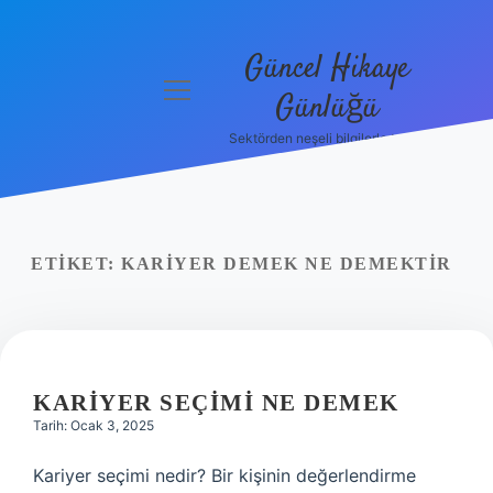
Güncel Hikaye
menüyü
Günlüğü
aç
Sektörden neşeli bilgilerle tanış!
Anasayfa
Gizlilik
Politikası
ETIKET:
KARIYER DEMEK NE DEMEKTIR
Yasal Uyarı
Hakkımızda
KARIYER SEÇIMI NE DEMEK
Tarih: Ocak 3, 2025
Kariyer seçimi nedir? Bir kişinin değerlendirme