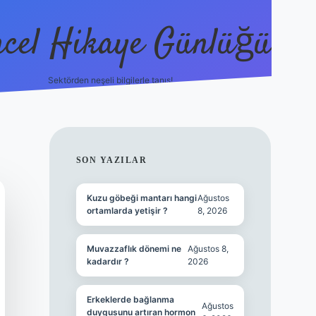
cel Hikaye Günlüğü
Sektörden neşeli bilgilerle tanış!
https://p
SIDEBAR
SON YAZILAR
Kuzu göbeği mantarı hangi
Ağustos
ortamlarda yetişir ?
8, 2026
Muvazzaflık dönemi ne
Ağustos 8,
kadardır ?
2026
Erkeklerde bağlanma
Ağustos
duygusunu artıran hormon