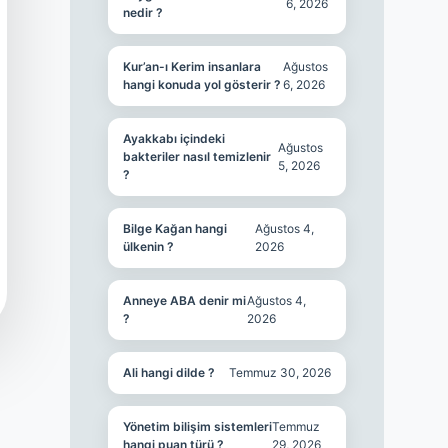
6, 2026
nedir ?
Kur’an-ı Kerim insanlara
Ağustos
hangi konuda yol gösterir ?
6, 2026
Ayakkabı içindeki
Ağustos
bakteriler nasıl temizlenir
5, 2026
?
Bilge Kağan hangi
Ağustos 4,
ülkenin ?
2026
Anneye ABA denir mi
Ağustos 4,
?
2026
Ali hangi dilde ?
Temmuz 30, 2026
Yönetim bilişim sistemleri
Temmuz
hangi puan türü ?
29, 2026