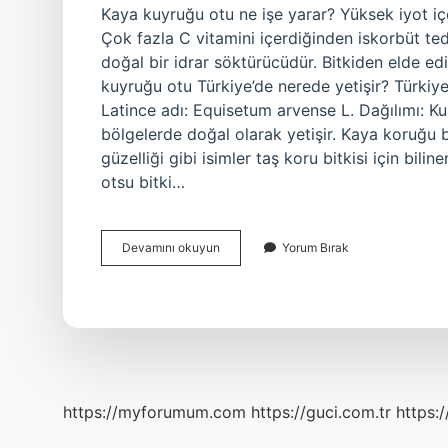
Kaya kuyruğu otu ne işe yarar? Yüksek iyot içer
Çok fazla C vitamini içerdiğinden iskorbüt te
doğal bir idrar söktürücüdür. Bitkiden elde edi
kuyruğu otu Türkiye’de nerede yetişir? Türkiye
Latince adı: Equisetum arvense L. Dağılımı: Ku
bölgelerde doğal olarak yetişir. Kaya koruğu 
güzelliği gibi isimler taş koru bitkisi için bil
otsu bitki…
Kaya
Devamını okuyun
Yorum Bırak
Kuyruğu
Otu
Nerede
Yetişir
https://myforumum.com
https://guci.com.tr
https: