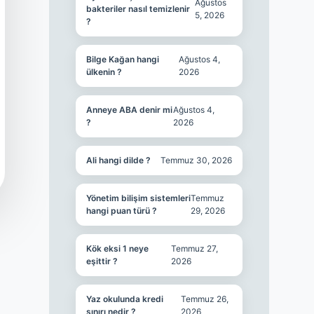
Ağustos
bakteriler nasıl temizlenir
5, 2026
?
Bilge Kağan hangi
Ağustos 4,
ülkenin ?
2026
Anneye ABA denir mi
Ağustos 4,
?
2026
Ali hangi dilde ?
Temmuz 30, 2026
Yönetim bilişim sistemleri
Temmuz
hangi puan türü ?
29, 2026
Kök eksi 1 neye
Temmuz 27,
eşittir ?
2026
Yaz okulunda kredi
Temmuz 26,
sınırı nedir ?
2026