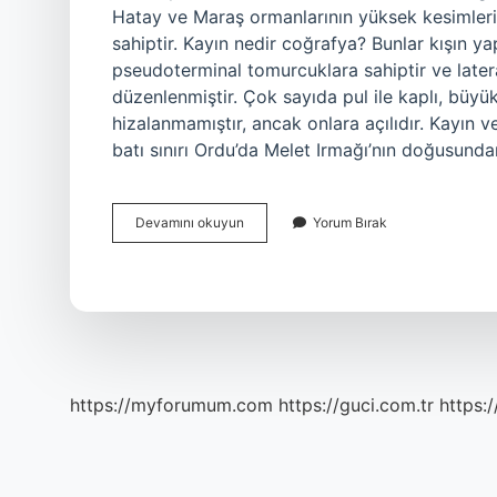
Hatay ve Maraş ormanlarının yüksek kesimleri
sahiptir. Kayın nedir coğrafya? Bunlar kışın y
pseudoterminal tomurcuklara sahiptir ve latera
düzenlenmiştir. Çok sayıda pul ile kaplı, büyük
hizalanmamıştır, ancak onlara açılıdır. Kayın v
batı sınırı Ordu’da Melet Irmağı’nın doğusund
Kayın
Devamını okuyun
Yorum Bırak
En
Çok
Nerede
https://myforumum.com
https://guci.com.tr
https: