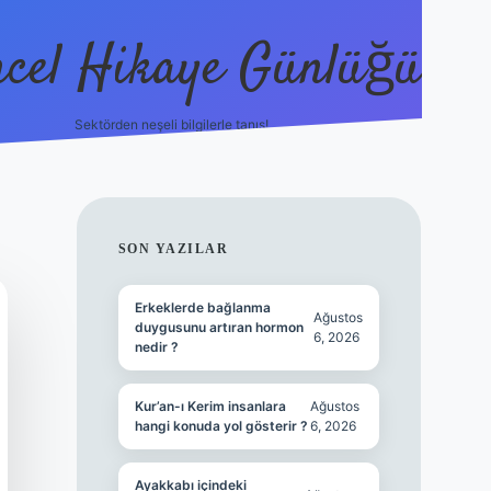
cel Hikaye Günlüğü
Sektörden neşeli bilgilerle tanış!
https://piabella.casino/
SIDEBAR
SON YAZILAR
Erkeklerde bağlanma
Ağustos
duygusunu artıran hormon
6, 2026
nedir ?
Kur’an-ı Kerim insanlara
Ağustos
hangi konuda yol gösterir ?
6, 2026
Ayakkabı içindeki