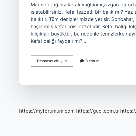
Marine ettiğiniz kefali yağlanmış ızgarada orta
ıslatabilirsiniz. Kefal lezzetli bir balık mı? Ya
balıktır. Tüm denizlerimizde yetişir. Sonbahar, 
haşlanmış kefal çok lezzetlidir. Kefal balığı kıl
kılçıkları büyüktür, bu nedenle temizlerken ayı
Kefal balığı faydalı mı?…
Kefal
Devamını okuyun
8 Yorum
Balık
Nasıl
Yenir
https://myforumum.com
https://guci.com.tr
https: