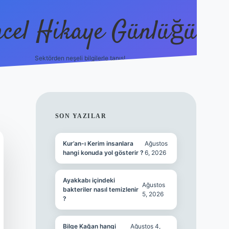
cel Hikaye Günlüğü
Sektörden neşeli bilgilerle tanış!
https://piabella.casino/
SIDEBAR
SON YAZILAR
Kur’an-ı Kerim insanlara
Ağustos
hangi konuda yol gösterir ?
6, 2026
Ayakkabı içindeki
Ağustos
bakteriler nasıl temizlenir
5, 2026
?
Bilge Kağan hangi
Ağustos 4,