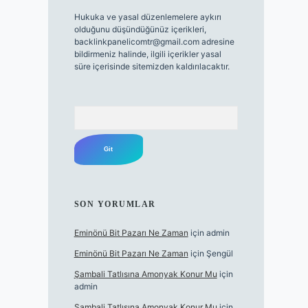
Hukuka ve yasal düzenlemelere aykırı
olduğunu düşündüğünüz içerikleri,
backlinkpanelicomtr@gmail.com
adresine
bildirmeniz halinde, ilgili içerikler yasal
süre içerisinde sitemizden kaldırılacaktır.
Arama
SON YORUMLAR
Eminönü Bit Pazarı Ne Zaman
için
admin
Eminönü Bit Pazarı Ne Zaman
için
Şengül
Şambali Tatlısına Amonyak Konur Mu
için
admin
Şambali Tatlısına Amonyak Konur Mu
için