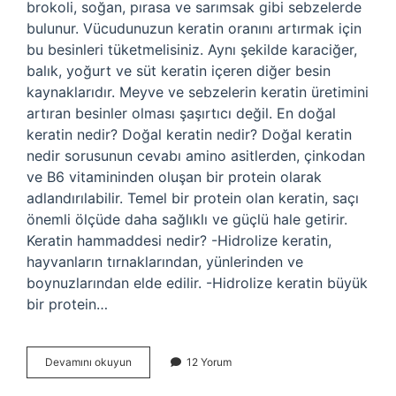
brokoli, soğan, pırasa ve sarımsak gibi sebzelerde
bulunur. Vücudunuzun keratin oranını artırmak için
bu besinleri tüketmelisiniz. Aynı şekilde karaciğer,
balık, yoğurt ve süt keratin içeren diğer besin
kaynaklarıdır. Meyve ve sebzelerin keratin üretimini
artıran besinler olması şaşırtıcı değil. En doğal
keratin nedir? Doğal keratin nedir? Doğal keratin
nedir sorusunun cevabı amino asitlerden, çinkodan
ve B6 vitamininden oluşan bir protein olarak
adlandırılabilir. Temel bir protein olan keratin, saçı
önemli ölçüde daha sağlıklı ve güçlü hale getirir.
Keratin hammaddesi nedir? -Hidrolize keratin,
hayvanların tırnaklarından, yünlerinden ve
boynuzlarından elde edilir. -Hidrolize keratin büyük
bir protein…
Keratin
Devamını okuyun
12 Yorum
Nasıl
Elde