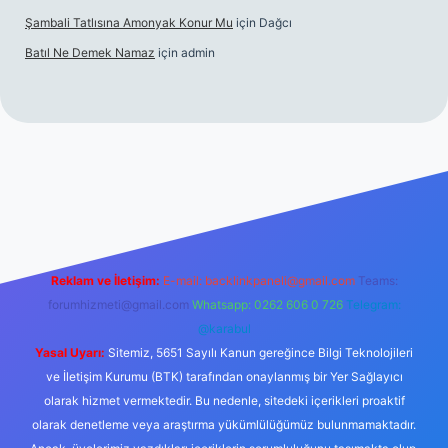
Şambali Tatlısına Amonyak Konur Mu
için
Dağcı
Batıl Ne Demek Namaz
için
admin
o/
Reklam ve İletişim:
E-mail:
backlinkpaneli@gmail.com
Teams:
forumhizmeti@gmail.com
Whatsapp: 0262 606 0 726
Telegram:
@karabul
Yasal Uyarı:
Sitemiz, 5651 Sayılı Kanun gereğince Bilgi Teknolojileri
ve İletişim Kurumu (BTK) tarafından onaylanmış bir Yer Sağlayıcı
olarak hizmet vermektedir. Bu nedenle, sitedeki içerikleri proaktif
olarak denetleme veya araştırma yükümlülüğümüz bulunmamaktadır.