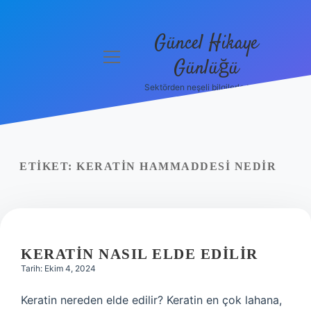
Güncel Hikaye
menüyü
Günlüğü
aç
Sektörden neşeli bilgilerle tanış!
Anasayfa
Gizlilik
Politikası
ETIKET:
KERATIN HAMMADDESI NEDIR
Yasal Uyarı
Hakkımızda
KERATIN NASIL ELDE EDILIR
Tarih: Ekim 4, 2024
Keratin nereden elde edilir? Keratin en çok lahana,