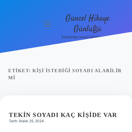
Güncel Hikaye
menüyü
Günlüğü
aç
Sektörden neşeli bilgilerle tanış!
Anasayfa
Gizlilik
Politikası
ETIKET:
KIŞI ISTEDIĞI SOYADI ALABILIR
Yasal Uyarı
MI
Hakkımızda
TEKIN SOYADI KAÇ KIŞIDE VAR
Tarih: Aralık 25, 2024