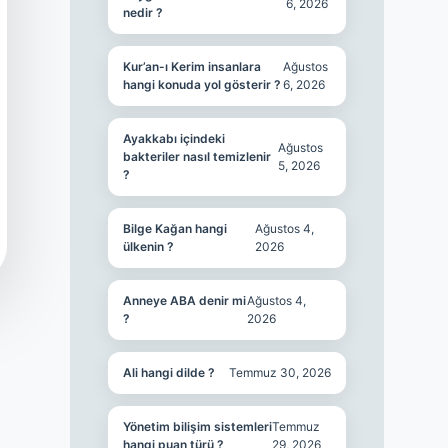
6, 2026
nedir ?
Kur’an-ı Kerim insanlara
Ağustos
hangi konuda yol gösterir ?
6, 2026
Ayakkabı içindeki
Ağustos
bakteriler nasıl temizlenir
5, 2026
?
Bilge Kağan hangi
Ağustos 4,
ülkenin ?
2026
Anneye ABA denir mi
Ağustos 4,
?
2026
Ali hangi dilde ?
Temmuz 30, 2026
Yönetim bilişim sistemleri
Temmuz
hangi puan türü ?
29, 2026