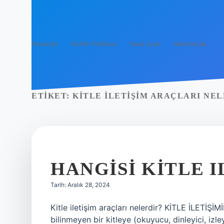
Anasayfa
Gizlilik Politikası
Yasal Uyarı
Hakkımızda
ETIKET:
KITLE ILETIŞIM ARAÇLARI NELE
HANGISI KITLE I
Tarih: Aralık 28, 2024
Kitle iletişim araçları nelerdir? KİTLE İLETİŞİM
bilinmeyen bir kitleye (okuyucu, dinleyici, izley