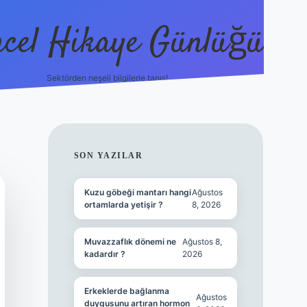
cel Hikaye Günlüğü
Sektörden neşeli bilgilerle tanış!
https://
SIDEBAR
SON YAZILAR
Kuzu göbeği mantarı hangi
Ağustos
ortamlarda yetişir ?
8, 2026
Muvazzaflık dönemi ne
Ağustos 8,
kadardır ?
2026
Erkeklerde bağlanma
Ağustos
duygusunu artıran hormon