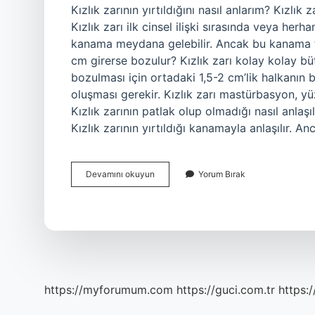
Kızlık zarının yırtıldığını nasıl anlarım? Kızlı
Kızlık zarı ilk cinsel ilişki sırasında veya he
kanama meydana gelebilir. Ancak bu kanama tam
cm girerse bozulur? Kızlık zarı kolay kolay bütü
bozulması için ortadaki 1,5-2 cm’lik halkanın 
oluşması gerekir. Kızlık zarı mastürbasyon, yü
Kızlık zarının patlak olup olmadığı nasıl anlaşıl
Kızlık zarının yırtıldığı kanamayla anlaşılır. 
Kızlık
Devamını okuyun
Yorum Bırak
Zarı
Yırtık
Olup
Olmadığını
Nasıl
Anlarız
https://myforumum.com
https://guci.com.tr
https: