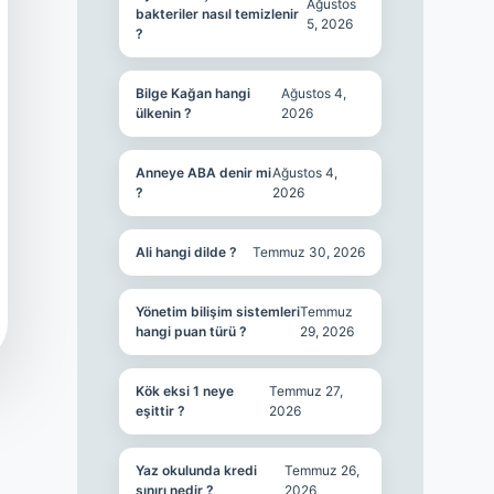
Ağustos
bakteriler nasıl temizlenir
5, 2026
?
Bilge Kağan hangi
Ağustos 4,
ülkenin ?
2026
Anneye ABA denir mi
Ağustos 4,
?
2026
Ali hangi dilde ?
Temmuz 30, 2026
Yönetim bilişim sistemleri
Temmuz
hangi puan türü ?
29, 2026
Kök eksi 1 neye
Temmuz 27,
eşittir ?
2026
Yaz okulunda kredi
Temmuz 26,
sınırı nedir ?
2026