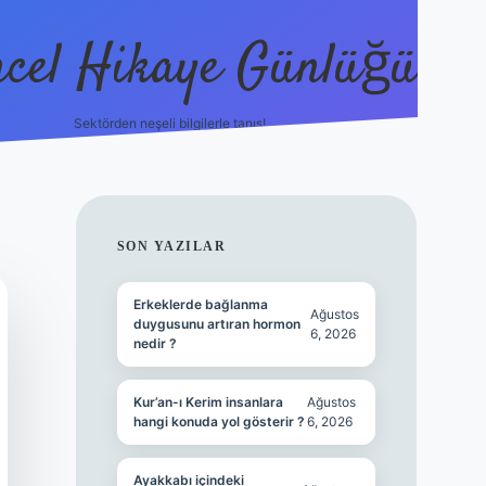
cel Hikaye Günlüğü
Sektörden neşeli bilgilerle tanış!
https://p
SIDEBAR
SON YAZILAR
Erkeklerde bağlanma
Ağustos
duygusunu artıran hormon
6, 2026
nedir ?
Kur’an-ı Kerim insanlara
Ağustos
hangi konuda yol gösterir ?
6, 2026
Ayakkabı içindeki