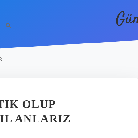
Gün
R
TIK OLUP
IL ANLARIZ