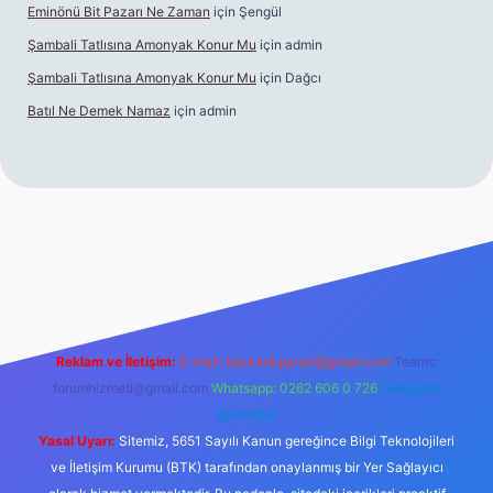
Eminönü Bit Pazarı Ne Zaman
için
Şengül
Şambali Tatlısına Amonyak Konur Mu
için
admin
Şambali Tatlısına Amonyak Konur Mu
için
Dağcı
Batıl Ne Demek Namaz
için
admin
o/
Reklam ve İletişim:
E-mail:
backlinkpaneli@gmail.com
Teams:
forumhizmeti@gmail.com
Whatsapp: 0262 606 0 726
Telegram:
@karabul
Yasal Uyarı:
Sitemiz, 5651 Sayılı Kanun gereğince Bilgi Teknolojileri
ve İletişim Kurumu (BTK) tarafından onaylanmış bir Yer Sağlayıcı