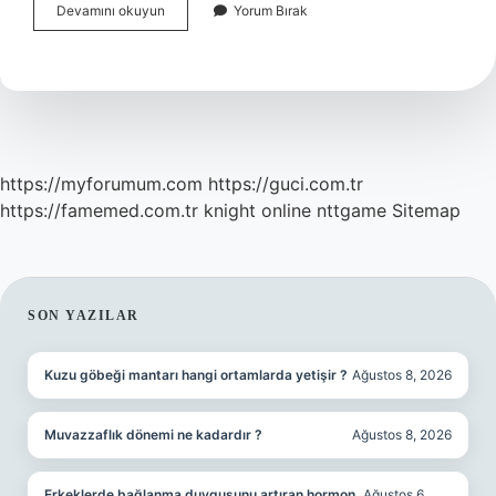
Beyaz
Devamını okuyun
Yorum Bırak
Komedon
Nasıl
Geçer
https://myforumum.com
https://guci.com.tr
https://famemed.com.tr
knight online
nttgame
Sitemap
SIDEBAR
SON YAZILAR
Kuzu göbeği mantarı hangi ortamlarda yetişir ?
Ağustos 8, 2026
Muvazzaflık dönemi ne kadardır ?
Ağustos 8, 2026
Erkeklerde bağlanma duygusunu artıran hormon
Ağustos 6,