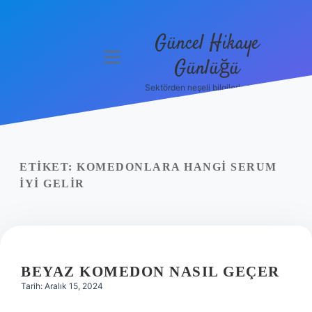
Güncel Hikaye
menüyü
Günlüğü
aç
Sektörden neşeli bilgilerle tanış!
Anasayfa
Gizlilik
Politikası
ETIKET:
KOMEDONLARA HANGI SERUM
Yasal Uyarı
IYI GELIR
Hakkımızda
BEYAZ KOMEDON NASIL GEÇER
Tarih: Aralık 15, 2024