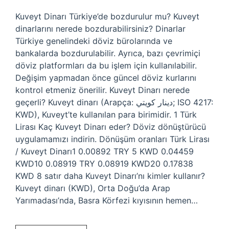
Kuveyt Dinarı Türkiye’de bozdurulur mu? Kuveyt
dinarlarını nerede bozdurabilirsiniz? Dinarlar
Türkiye genelindeki döviz bürolarında ve
bankalarda bozdurulabilir. Ayrıca, bazı çevrimiçi
döviz platformları da bu işlem için kullanılabilir.
Değişim yapmadan önce güncel döviz kurlarını
kontrol etmeniz önerilir. Kuveyt Dinarı nerede
geçerli? Kuveyt dinarı (Arapça: دينار كويتي‎; ISO 4217:
KWD), Kuveyt’te kullanılan para birimidir. 1 Türk
Lirası Kaç Kuveyt Dinarı eder? Döviz dönüştürücü
uygulamamızı indirin. Dönüşüm oranları Türk Lirası
/ Kuveyt Dinarı1 0.00892 TRY 5 KWD 0.04459
KWD10 0.08919 TRY 0.08919 KWD20 0.17838
KWD 8 satır daha Kuveyt Dinarı’nı kimler kullanır?
Kuveyt dinarı (KWD), Orta Doğu’da Arap
Yarımadası’nda, Basra Körfezi kıyısının hemen…