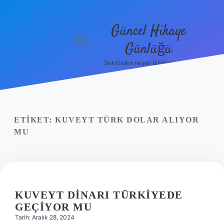
Güncel Hikaye
menüyü
Günlüğü
aç
Sektörden neşeli bilgilerle tanış!
Anasayfa
Gizlilik
Politikası
ETIKET:
KUVEYT TÜRK DOLAR ALIYOR
Yasal Uyarı
MU
Hakkımızda
KUVEYT DINARI TÜRKIYEDE
GEÇIYOR MU
Tarih: Aralık 28, 2024