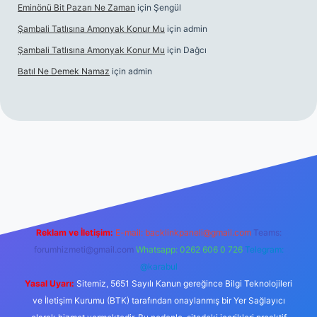
Eminönü Bit Pazarı Ne Zaman
için
Şengül
Şambali Tatlısına Amonyak Konur Mu
için
admin
Şambali Tatlısına Amonyak Konur Mu
için
Dağcı
Batıl Ne Demek Namaz
için
admin
o/
Reklam ve İletişim:
E-mail:
backlinkpaneli@gmail.com
Teams:
forumhizmeti@gmail.com
Whatsapp: 0262 606 0 726
Telegram:
@karabul
Yasal Uyarı:
Sitemiz, 5651 Sayılı Kanun gereğince Bilgi Teknolojileri
ve İletişim Kurumu (BTK) tarafından onaylanmış bir Yer Sağlayıcı