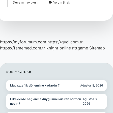
Kuveyt
Devamını okuyun
Yorum Bırak
Dinarı
Türkiyede
Geçiyor
Mu
https://myforumum.com
https://guci.com.tr
https://famemed.com.tr
knight online
nttgame
Sitemap
SIDEBAR
SON YAZILAR
Muvazzaflık dönemi ne kadardır ?
Ağustos 8, 2026
Erkeklerde bağlanma duygusunu artıran hormon
Ağustos 6,
nedir ?
2026