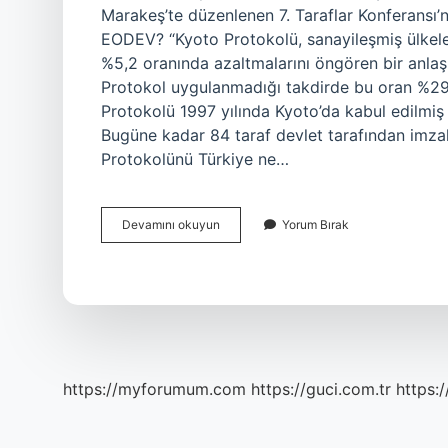
Marakeş’te düzenlenen 7. Taraflar Konferansı’n
EODEV? “Kyoto Protokolü, sanayileşmiş ülkeler
%5,2 oranında azaltmalarını öngören bir anlaş
Protokol uygulanmadığı takdirde bu oran %29
Protokolü 1997 yılında Kyoto’da kabul edilmiş
Bugüne kadar 84 taraf devlet tarafından imza
Protokolünü Türkiye ne…
Kyoto
Devamını okuyun
Yorum Bırak
Protokolü
Nedir
12
Sınıf
https://myforumum.com
https://guci.com.tr
https: