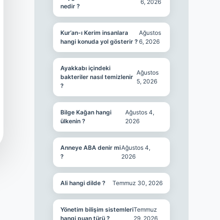
6, 2026
nedir ?
Kur’an-ı Kerim insanlara
Ağustos
hangi konuda yol gösterir ?
6, 2026
Ayakkabı içindeki
Ağustos
bakteriler nasıl temizlenir
5, 2026
?
Bilge Kağan hangi
Ağustos 4,
ülkenin ?
2026
Anneye ABA denir mi
Ağustos 4,
?
2026
Ali hangi dilde ?
Temmuz 30, 2026
Yönetim bilişim sistemleri
Temmuz
hangi puan türü ?
29, 2026