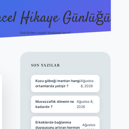
cel Hikaye Günlüğü
Sektörden neşeli bilgilerle tanış!
https://p
SIDEBAR
SON YAZILAR
Kuzu göbeği mantarı hangi
Ağustos
ortamlarda yetişir ?
8, 2026
Muvazzaflık dönemi ne
Ağustos 8,
kadardır ?
2026
Erkeklerde bağlanma
Ağustos
duygusunu artıran hormon