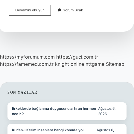
Mücellit
Devamını okuyun
Yorum Bırak
Elemanı
Ne
Iş
Yapar
https://myforumum.com
https://guci.com.tr
https://famemed.com.tr
knight online
nttgame
Sitemap
SIDEBAR
SON YAZILAR
Erkeklerde bağlanma duygusunu artıran hormon
Ağustos 6,
nedir ?
2026
Kur’an-ı Kerim insanlara hangi konuda yol
Ağustos 6,