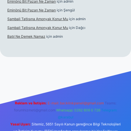
Eminönü Bit Pazarı Ne Zaman
için
admin
Eminönü Bit Pazarı Ne Zaman
için
Şengül
Şambali Tatlısına Amonyak Konur Mu
için
admin
Şambali Tatlısına Amonyak Konur Mu
için
Dağcı
Batıl Ne Demek Namaz
için
admin
o/
Reklam ve İletişim:
E-mail:
backlinkpaneli@gmail.com
Teams:
forumhizmeti@gmail.com
Whatsapp: 0262 606 0 726
Telegram:
@karabul
Yasal Uyarı:
Sitemiz, 5651 Sayılı Kanun gereğince Bilgi Teknolojileri