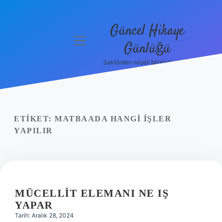
Güncel Hikaye
menüyü
Günlüğü
aç
Sektörden neşeli bilgilerle tanış!
Anasayfa
Gizlilik
Politikası
ETIKET:
MATBAADA HANGI IŞLER
Yasal Uyarı
YAPILIR
Hakkımızda
MÜCELLIT ELEMANI NE IŞ
YAPAR
Tarih: Aralık 28, 2024