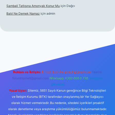
Şambali Tatlısına Amonyak Konur Mu
için
Dağcı
Batıl Ne Demek Namaz
için
admin
o/
Reklam ve İletişim:
E-mail:
backlinkpaneli@gmail.com
Teams:
forumhizmeti@gmail.com
Whatsapp: 0262 606 0 726
Telegram:
@karabul
Yasal Uyarı:
Sitemiz, 5651 Sayılı Kanun gereğince Bilgi Teknolojileri
ve İletişim Kurumu (BTK) tarafından onaylanmış bir Yer Sağlayıcı
olarak hizmet vermektedir. Bu nedenle, sitedeki içerikleri proaktif
olarak denetleme veya araştırma yükümlülüğümüz bulunmamaktadır.