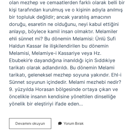
olan mezhep ve cemaatlerden farklı olarak belli bir
kişi tarafından kurulmuş ve o kişinin adıyla anılmış
bir topluluk değildir; ancak yaratılış amacının
doruğu, esaretin ne olduğunu, neyi kabul ettiğini
anlayıp, böylece kamil insan olmaktır. Melamiler
ehli sünnet mi? Bu dönemin Melamisi: Ünlü Sufi
Haldun Kassar ile ilişkilendirilen bu dönemin
Melamisi, Melamiye-i Kassariye veya Hz.
Ebubekir’e dayandığına inanıldığı için Sıddıkiye
tarikatı olarak adlandırıldı. Bu dönemin Melami
tarikatı, geleneksel mezhep soyuna yakındır. Ehl-i
Sünnet soyunun içindedir. Melami mezhebi nedir?
9. yüzyılda Horasan bölgesinde ortaya çıkan ve
öncelikle insanın kendisine yöneltilen dinselliğe
yönelik bir eleştiriyi ifade eden…
Melamiler
Devamını okuyun
Yorum Bırak
Namaz
Kılar