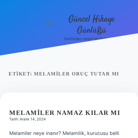
Güncel Hikaye
menüyü
Günlüğü
aç
Sektörden neşeli bilgilerle tanış!
Anasayfa
Gizlilik
Politikası
ETIKET:
MELAMILER ORUÇ TUTAR MI
Yasal Uyarı
Hakkımızda
MELAMILER NAMAZ KILAR MI
Tarih: Aralık 14, 2024
Melamiler neye inanır? Melamilik, kurucusu belli