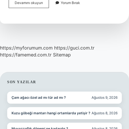
Mücellit
Devamını okuyun
Yorum Bırak
Elemanı
Ne
Iş
Yapar
https://myforumum.com
https://guci.com.tr
https://famemed.com.tr
Sitemap
SIDEBAR
SON YAZILAR
Çam ağacı özel ad mı tür ad mı ?
Ağustos 9, 2026
Kuzu göbeği mantarı hangi ortamlarda yetişir ?
Ağustos 8, 2026
Muvazzaflık dönemi ne kadardır ?
Ağustos 8, 2026