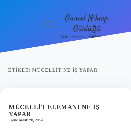
Güncel Hikaye
menüyü
Günlüğü
aç
Sektörden neşeli bilgilerle tanış!
Anasayfa
Gizlilik
Politikası
ETIKET:
MÜCELLIT NE IŞ YAPAR
Yasal Uyarı
Hakkımızda
MÜCELLIT ELEMANI NE IŞ
YAPAR
Tarih: Aralık 28, 2024