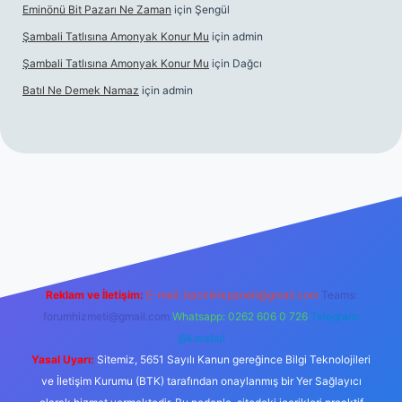
Eminönü Bit Pazarı Ne Zaman
için
Şengül
Şambali Tatlısına Amonyak Konur Mu
için
admin
Şambali Tatlısına Amonyak Konur Mu
için
Dağcı
Batıl Ne Demek Namaz
için
admin
o/
Reklam ve İletişim:
E-mail:
backlinkpaneli@gmail.com
Teams:
forumhizmeti@gmail.com
Whatsapp: 0262 606 0 726
Telegram:
@karabul
Yasal Uyarı:
Sitemiz, 5651 Sayılı Kanun gereğince Bilgi Teknolojileri
ve İletişim Kurumu (BTK) tarafından onaylanmış bir Yer Sağlayıcı