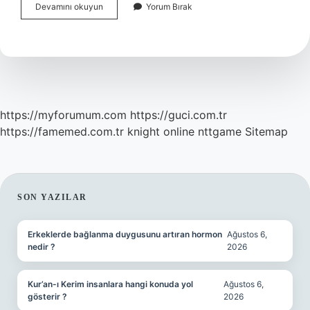
Kabak
Devamını okuyun
Yorum Bırak
Mücvere
Hangi
Baharatlar
Konur
https://myforumum.com
https://guci.com.tr
https://famemed.com.tr
knight online
nttgame
Sitemap
SIDEBAR
SON YAZILAR
Erkeklerde bağlanma duygusunu artıran hormon
Ağustos 6,
nedir ?
2026
Kur’an-ı Kerim insanlara hangi konuda yol
Ağustos 6,
gösterir ?
2026