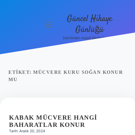
Güncel Hikaye
menüyü
Günlüğü
aç
Sektörden neşeli bilgilerle tanış!
Anasayfa
Gizlilik
Politikası
ETIKET:
MÜCVERE KURU SOĞAN KONUR
Yasal Uyarı
MU
Hakkımızda
KABAK MÜCVERE HANGI
BAHARATLAR KONUR
Tarih: Aralık 20, 2024