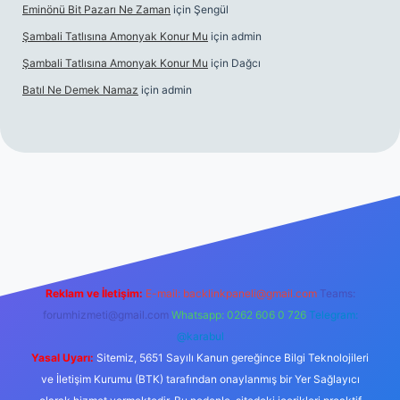
Eminönü Bit Pazarı Ne Zaman
için
Şengül
Şambali Tatlısına Amonyak Konur Mu
için
admin
Şambali Tatlısına Amonyak Konur Mu
için
Dağcı
Batıl Ne Demek Namaz
için
admin
o/
Reklam ve İletişim:
E-mail:
backlinkpaneli@gmail.com
Teams:
forumhizmeti@gmail.com
Whatsapp: 0262 606 0 726
Telegram:
@karabul
Yasal Uyarı:
Sitemiz, 5651 Sayılı Kanun gereğince Bilgi Teknolojileri
ve İletişim Kurumu (BTK) tarafından onaylanmış bir Yer Sağlayıcı