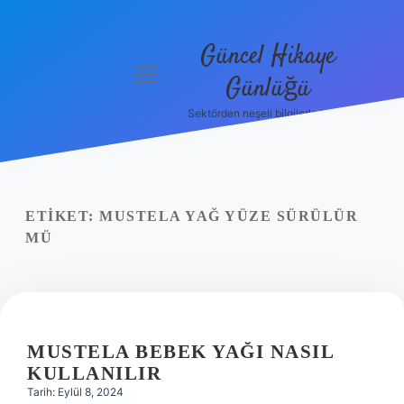
Güncel Hikaye
menüyü
Günlüğü
aç
Sektörden neşeli bilgilerle tanış!
Anasayfa
Gizlilik
Politikası
ETIKET:
MUSTELA YAĞ YÜZE SÜRÜLÜR
Yasal Uyarı
MÜ
Hakkımızda
MUSTELA BEBEK YAĞI NASIL
KULLANILIR
Tarih: Eylül 8, 2024