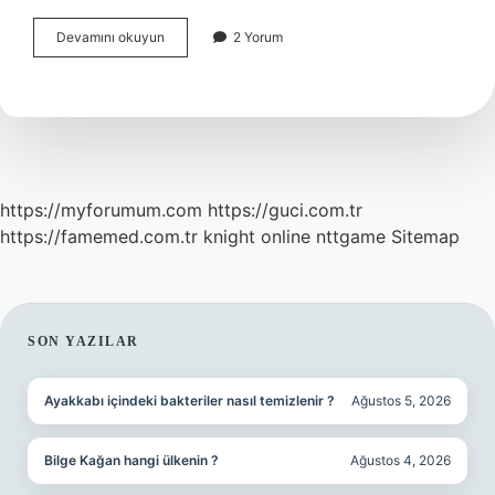
Mustela
Devamını okuyun
2 Yorum
Bebek
Yağı
Nasıl
Kullanılır
https://myforumum.com
https://guci.com.tr
https://famemed.com.tr
knight online
nttgame
Sitemap
SIDEBAR
SON YAZILAR
Ayakkabı içindeki bakteriler nasıl temizlenir ?
Ağustos 5, 2026
Bilge Kağan hangi ülkenin ?
Ağustos 4, 2026