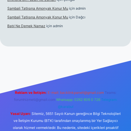
Şambali Tatlısına Amonyak Konur Mu
için
admin
Şambali Tatlısına Amonyak Konur Mu
için
Dağcı
Batıl Ne Demek Namaz
için
admin
/
Reklam ve İletişim:
E-mail:
backlinkpaneli@gmail.com
Teams:
forumhizmeti@gmail.com
Whatsapp: 0262 606 0 726
Telegram:
@karabul
Yasal Uyarı:
Sitemiz, 5651 Sayılı Kanun gereğince Bilgi Teknolojileri
ve İletişim Kurumu (BTK) tarafından onaylanmış bir Yer Sağlayıcı
olarak hizmet vermektedir. Bu nedenle, sitedeki içerikleri proaktif