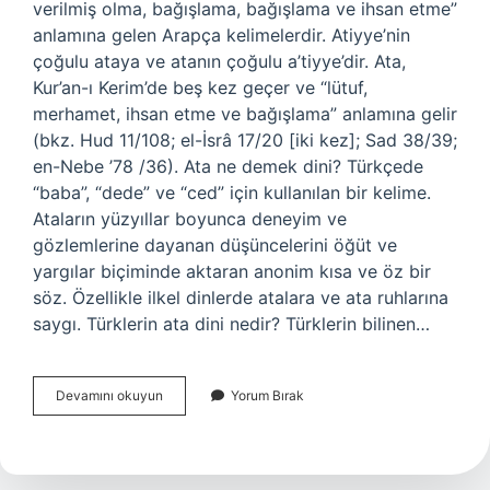
verilmiş olma, bağışlama, bağışlama ve ihsan etme”
anlamına gelen Arapça kelimelerdir. Atiyye’nin
çoğulu ataya ve atanın çoğulu a’tiyye’dir. Ata,
Kur’an-ı Kerim’de beş kez geçer ve “lütuf,
merhamet, ihsan etme ve bağışlama” anlamına gelir
(bkz. Hud 11/108; el-İsrâ 17/20 [iki kez]; Sad 38/39;
en-Nebe ’78 /36). Ata ne demek dini? Türkçede
“baba”, “dede” ve “ced” için kullanılan bir kelime.
Ataların yüzyıllar boyunca deneyim ve
gözlemlerine dayanan düşüncelerini öğüt ve
yargılar biçiminde aktaran anonim kısa ve öz bir
söz. Özellikle ilkel dinlerde atalara ve ata ruhlarına
saygı. Türklerin ata dini nedir? Türklerin bilinen…
Ata
Devamını okuyun
Yorum Bırak
Dini
Anlamı
Nedir