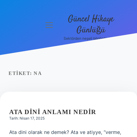
Güncel Hikaye
menüyü
Günlüğü
aç
Sektörden neşeli bilgilerle tanış!
Anasayfa
Gizlilik
Politikası
ETIKET:
NA
Yasal Uyarı
Hakkımızda
ATA DINI ANLAMI NEDIR
Tarih: Nisan 17, 2025
Ata dini olarak ne demek? Ata ve atiyye, “verme,