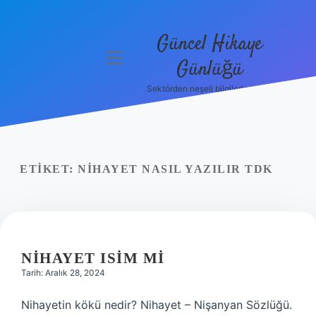
Güncel Hikaye
menüyü
Günlüğü
aç
Sektörden neşeli bilgilerle tanış!
Anasayfa
Gizlilik
Politikası
ETIKET:
NIHAYET NASIL YAZILIR TDK
Yasal Uyarı
Hakkımızda
NIHAYET ISIM MI
Tarih: Aralık 28, 2024
Nihayetin kökü nedir? Nihayet – Nişanyan Sözlüğü.