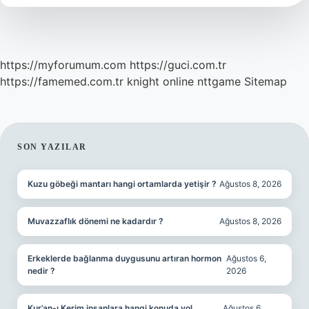
https://myforumum.com
https://guci.com.tr
https://famemed.com.tr
knight online
nttgame
Sitemap
SIDEBAR
SON YAZILAR
Kuzu göbeği mantarı hangi ortamlarda yetişir ?
Ağustos 8, 2026
Muvazzaflık dönemi ne kadardır ?
Ağustos 8, 2026
Erkeklerde bağlanma duygusunu artıran hormon
Ağustos 6,
nedir ?
2026
Kur’an-ı Kerim insanlara hangi konuda yol
Ağustos 6,