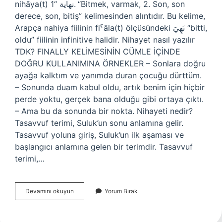
nihāya(t) نهاية “1. “Bitmek, varmak, 2. Son, son
derece, son, bitiş” kelimesinden alıntıdır. Bu kelime,
Arapça nahiya fiilinin fiˁāla(t) ölçüsündeki نَهِيَ “bitti,
oldu” fiilinin infinitive halidir. Nihayet nasıl yazılır
TDK? FINALLY KELİMESİNİN CÜMLE İÇİNDE
DOĞRU KULLANIMINA ÖRNEKLER – Sonlara doğru
ayağa kalktım ve yanımda duran çocuğu dürttüm.
– Sonunda duam kabul oldu, artık benim için hiçbir
perde yoktu, gerçek bana olduğu gibi ortaya çıktı.
– Ama bu da sonunda bir nokta. Nihayeti nedir?
Tasavvuf terimi, Suluk’un sonu anlamına gelir.
Tasavvuf yoluna giriş, Suluk’un ilk aşaması ve
başlangıcı anlamına gelen bir terimdir. Tasavvuf
terimi,…
Nihayet
Devamını okuyun
Yorum Bırak
Isim
Mi