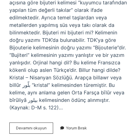
açısına göre bijuteri kelimesi “kuyumcu tarafından
yapılan tüm değerli takılar” olarak ifade
edilmektedir. Ayrıca temel taşlardan veya
metallerden yapılmış süs veya takı olarak da
bilinmektedir. Bijuteri mi bijuteri mi? Kelimenin
doğru yazımı TDK’da bulunabilir. TDK’ya göre
Bijouterie kelimesinin doğru yazımı “Bijouterie”dir.
“Bujiteri” kelimesinin yazımı yanlıştır ve bir yazım
yanlışıdır. Orjinal hangi dil? Bu kelime Fransızca
kökenli olup aslen Türkçe’dir. Billur hangi dilde?
Kristal – Nisanyan Sözlüğü. Arapça billawr veya
billūr بلّور “kristal” kelimesinden türemiştir. Bu
kelime, aynı anlama gelen Orta Farsça bīlūr veya
bīrūliyā بيلور kelimesinden ödünç alınmıştır.
(Kaynak: D-M s. 122)…
Bijuteri
Devamını okuyun
Yorum Bırak
Hangi
Dil