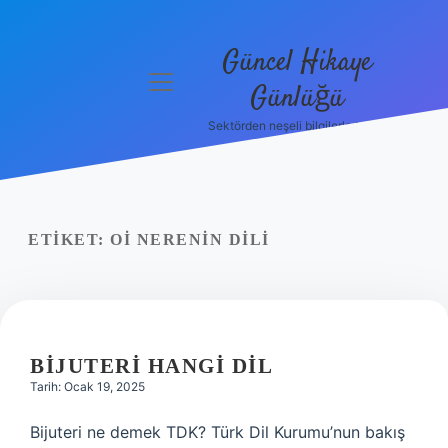
Güncel Hikaye
menüyü
Günlüğü
aç
Sektörden neşeli bilgilerle tanış!
Anasayfa
Gizlilik
Politikası
ETIKET:
OI NERENIN DILI
Yasal Uyarı
Hakkımızda
BIJUTERI HANGI DIL
Tarih: Ocak 19, 2025
Bijuteri ne demek TDK? Türk Dil Kurumu’nun bakış