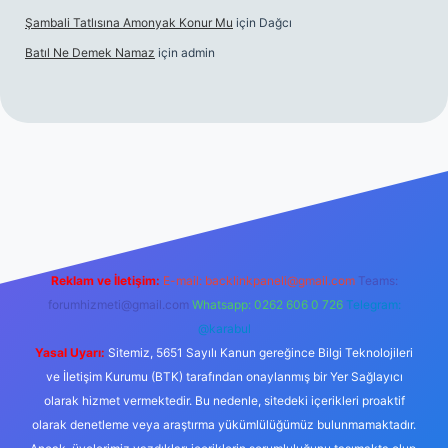
Şambali Tatlısına Amonyak Konur Mu
için
Dağcı
Batıl Ne Demek Namaz
için
admin
o/
Reklam ve İletişim:
E-mail:
backlinkpaneli@gmail.com
Teams:
forumhizmeti@gmail.com
Whatsapp: 0262 606 0 726
Telegram:
@karabul
Yasal Uyarı:
Sitemiz, 5651 Sayılı Kanun gereğince Bilgi Teknolojileri
ve İletişim Kurumu (BTK) tarafından onaylanmış bir Yer Sağlayıcı
olarak hizmet vermektedir. Bu nedenle, sitedeki içerikleri proaktif
olarak denetleme veya araştırma yükümlülüğümüz bulunmamaktadır.