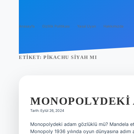
Anasayfa
Gizlilik Politikası
Yasal Uyarı
Hakkımızda
ETIKET:
PIKACHU SIYAH MI
MONOPOLYDEKI 
Tarih: Eylül 26, 2024
Monopolydeki adam gözlüklü mü? Mandela etkis
Monopoly 1936 yılında oyun dünyasına adım a