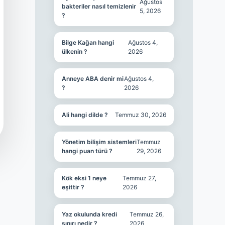
Ağustos
bakteriler nasıl temizlenir
5, 2026
?
Bilge Kağan hangi
Ağustos 4,
ülkenin ?
2026
Anneye ABA denir mi
Ağustos 4,
?
2026
Ali hangi dilde ?
Temmuz 30, 2026
Yönetim bilişim sistemleri
Temmuz
hangi puan türü ?
29, 2026
Kök eksi 1 neye
Temmuz 27,
eşittir ?
2026
Yaz okulunda kredi
Temmuz 26,
sınırı nedir ?
2026