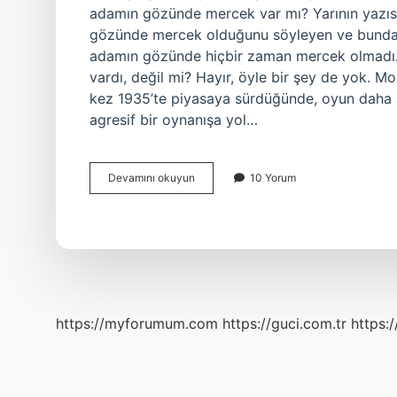
adamın gözünde mercek var mı? Yarının yazıs
gözünde mercek olduğunu söyleyen ve bundan 
adamın gözünde hiçbir zaman mercek olmadı
vardı, değil mi? Hayır, öyle bir şey de yok. M
kez 1935’te piyasaya sürdüğünde, oyun daha az
agresif bir oynanışa yol…
Monopolydeki
Devamını okuyun
10 Yorum
Adam
Kimdir
https://myforumum.com
https://guci.com.tr
https: