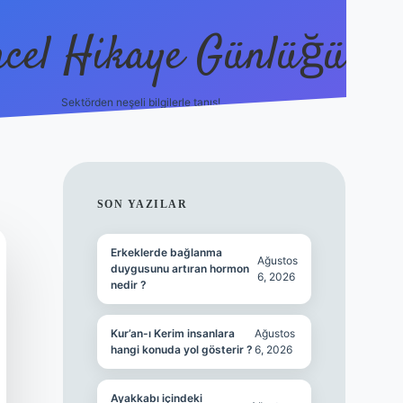
cel Hikaye Günlüğü
Sektörden neşeli bilgilerle tanış!
https://piabella.casino/
SIDEBAR
SON YAZILAR
Erkeklerde bağlanma
Ağustos
duygusunu artıran hormon
6, 2026
nedir ?
Kur’an-ı Kerim insanlara
Ağustos
hangi konuda yol gösterir ?
6, 2026
Ayakkabı içindeki