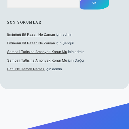
SON YORUMLAR
Eminönü Bit Pazarı Ne Zaman
için
admin
Eminönü Bit Pazarı Ne Zaman
için
Şengül
Şambali Tatlısına Amonyak Konur Mu
için
admin
Şambali Tatlısına Amonyak Konur Mu
için
Dağcı
Batıl Ne Demek Namaz
için
admin
https://piabella.casino/