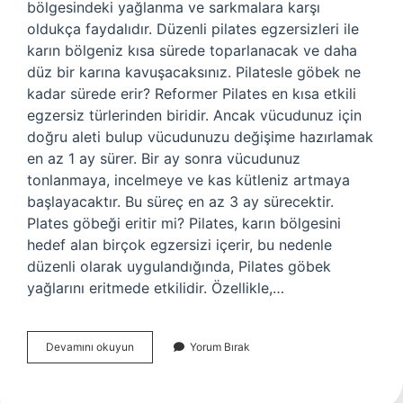
bölgesindeki yağlanma ve sarkmalara karşı
oldukça faydalıdır. Düzenli pilates egzersizleri ile
karın bölgeniz kısa sürede toparlanacak ve daha
düz bir karına kavuşacaksınız. Pilatesle göbek ne
kadar sürede erir? Reformer Pilates en kısa etkili
egzersiz türlerinden biridir. Ancak vücudunuz için
doğru aleti bulup vücudunuzu değişime hazırlamak
en az 1 ay sürer. Bir ay sonra vücudunuz
tonlanmaya, incelmeye ve kas kütleniz artmaya
başlayacaktır. Bu süreç en az 3 ay sürecektir.
Plates göbeği eritir mi? Pilates, karın bölgesini
hedef alan birçok egzersizi içerir, bu nedenle
düzenli olarak uygulandığında, Pilates göbek
yağlarını eritmede etkilidir. Özellikle,…
Pilates
Devamını okuyun
Yorum Bırak
Alt
Karın
Eritir