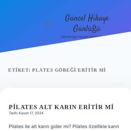
Güncel Hikaye
menüyü
Günlüğü
aç
Sektörden neşeli bilgilerle tanış!
Anasayfa
Gizlilik
Politikası
ETIKET:
PLATES GÖBEĞI ERITIR MI
Yasal Uyarı
Hakkımızda
PILATES ALT KARIN ERITIR MI
Tarih: Kasım 17, 2024
Pilates ile alt karın gider mi? Pilates özellikle karın