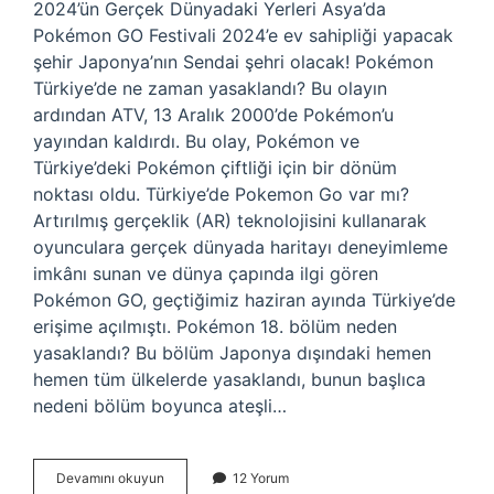
2024’ün Gerçek Dünyadaki Yerleri Asya’da
Pokémon GO Festivali 2024’e ev sahipliği yapacak
şehir Japonya’nın Sendai şehri olacak! Pokémon
Türkiye’de ne zaman yasaklandı? Bu olayın
ardından ATV, 13 Aralık 2000’de Pokémon’u
yayından kaldırdı. Bu olay, Pokémon ve
Türkiye’deki Pokémon çiftliği için bir dönüm
noktası oldu. Türkiye’de Pokemon Go var mı?
Artırılmış gerçeklik (AR) teknolojisini kullanarak
oyunculara gerçek dünyada haritayı deneyimleme
imkânı sunan ve dünya çapında ilgi gören
Pokémon GO, geçtiğimiz haziran ayında Türkiye’de
erişime açılmıştı. Pokémon 18. bölüm neden
yasaklandı? Bu bölüm Japonya dışındaki hemen
hemen tüm ülkelerde yasaklandı, bunun başlıca
nedeni bölüm boyunca ateşli…
Türkiyede
Devamını okuyun
12 Yorum