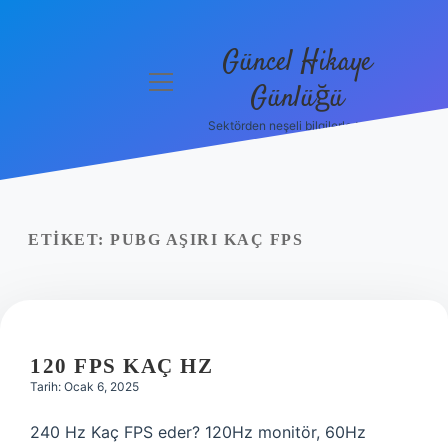
Güncel Hikaye
menüyü
Günlüğü
aç
Sektörden neşeli bilgilerle tanış!
Anasayfa
Gizlilik
Politikası
ETIKET:
PUBG AŞIRI KAÇ FPS
Yasal Uyarı
Hakkımızda
120 FPS KAÇ HZ
Tarih: Ocak 6, 2025
240 Hz Kaç FPS eder? 120Hz monitör, 60Hz