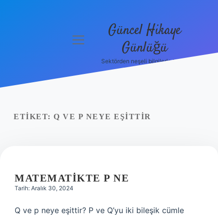
Güncel Hikaye
menüyü
Günlüğü
aç
Sektörden neşeli bilgilerle tanış!
Anasayfa
Gizlilik
Politikası
ETIKET:
Q VE P NEYE EŞITTIR
Yasal Uyarı
Hakkımızda
MATEMATIKTE P NE
Tarih: Aralık 30, 2024
Q ve p neye eşittir? P ve Q’yu iki bileşik cümle