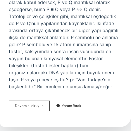
olarak kabul edersek, P ve Q mantıksal olarak
eşdeğerse, buna P ≡ Q veya P ⇔ Q denir.
Totolojiler ve çelişkiler gibi, mantıksal eşdeğerlik
de P ve Q’nun yapılarından kaynaklanır. İki ifade
arasında ortaya çıkabilecek bir diğer yapı bağımlı
ilişki de mantıksal anlamdır. P sembolü ne anlama
gelir? P sembolü ve 15 atom numarasına sahip
fosfor, kalsiyumdan sonra insan vücudunda en
yaygın bulunan kimyasal elementtir. Fosfor
bileşikleri (fosfodiester bağları) tüm
organizmalardaki DNA yapıları için büyük önem
taşır. P veya p neye eşittir? p: “Van Türkiye’nin
başkentidir.” Bir cümlenin olumsuzlaması/değil:…
Matematikte
Devamını okuyun
Yorum Bırak
P
Ne