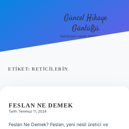
Güncel Hikaye
menüyü
Günlüğü
aç
Sektörden neşeli bilgilerle tanış!
Anasayfa
Gizlilik
Politikası
ETIKET:
RETICILERIN
Yasal Uyarı
Hakkımızda
FESLAN NE DEMEK
Tarih: Temmuz 11, 2024
Feslan Ne Demek? Feslan, yeni nesil üretici ve