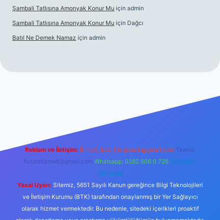
Şambali Tatlısına Amonyak Konur Mu
için
admin
Şambali Tatlısına Amonyak Konur Mu
için
Dağcı
Batıl Ne Demek Namaz
için
admin
o/
Reklam ve İletişim:
E-mail:
backlinkpaneli@gmail.com
Teams:
forumhizmeti@gmail.com
Whatsapp: 0262 606 0 726
Telegram:
@karabul
Yasal Uyarı:
Sitemiz, 5651 Sayılı Kanun gereğince Bilgi Teknolojileri
ve İletişim Kurumu (BTK) tarafından onaylanmış bir Yer Sağlayıcı
olarak hizmet vermektedir. Bu nedenle, sitedeki içerikleri proaktif