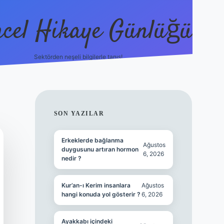
cel Hikaye Günlüğü
Sektörden neşeli bilgilerle tanış!
https://piabella.casino/
SIDEBAR
SON YAZILAR
Erkeklerde bağlanma
Ağustos
duygusunu artıran hormon
6, 2026
nedir ?
Kur’an-ı Kerim insanlara
Ağustos
hangi konuda yol gösterir ?
6, 2026
Ayakkabı içindeki