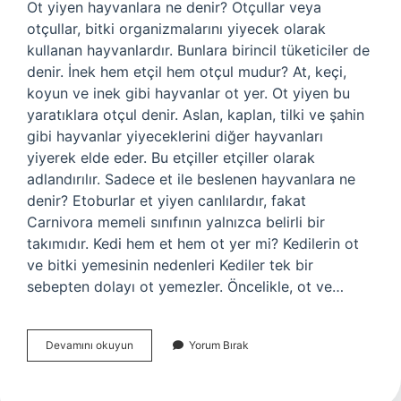
Ot yiyen hayvanlara ne denir? Otçullar veya
otçullar, bitki organizmalarını yiyecek olarak
kullanan hayvanlardır. Bunlara birincil tüketiciler de
denir. İnek hem etçil hem otçul mudur? At, keçi,
koyun ve inek gibi hayvanlar ot yer. Ot yiyen bu
yaratıklara otçul denir. Aslan, kaplan, tilki ve şahin
gibi hayvanlar yiyeceklerini diğer hayvanları
yiyerek elde eder. Bu etçiller etçiller olarak
adlandırılır. Sadece et ile beslenen hayvanlara ne
denir? Etoburlar et yiyen canlılardır, fakat
Carnivora memeli sınıfının yalnızca belirli bir
takımıdır. Kedi hem et hem ot yer mi? Kedilerin ot
ve bitki yemesinin nedenleri Kediler tek bir
sebepten dolayı ot yemezler. Öncelikle, ot ve…
Hem
Devamını okuyun
Yorum Bırak
Et
Hem
Ot