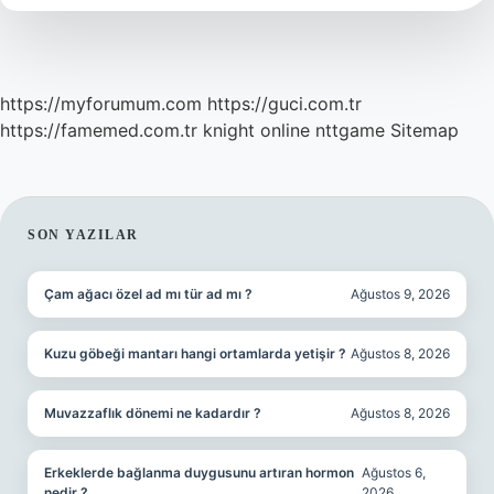
Yiyen
Hayvanlara
Ne
Denir
https://myforumum.com
https://guci.com.tr
https://famemed.com.tr
knight online
nttgame
Sitemap
SIDEBAR
SON YAZILAR
Çam ağacı özel ad mı tür ad mı ?
Ağustos 9, 2026
Kuzu göbeği mantarı hangi ortamlarda yetişir ?
Ağustos 8, 2026
Muvazzaflık dönemi ne kadardır ?
Ağustos 8, 2026
Erkeklerde bağlanma duygusunu artıran hormon
Ağustos 6,
nedir ?
2026