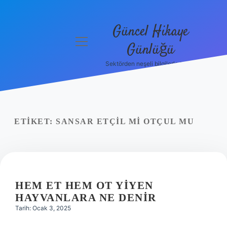
Güncel Hikaye
menüyü
Günlüğü
aç
Sektörden neşeli bilgilerle tanış!
Anasayfa
Gizlilik
Politikası
ETIKET:
SANSAR ETÇIL MI OTÇUL MU
Yasal Uyarı
Hakkımızda
HEM ET HEM OT YIYEN
HAYVANLARA NE DENIR
Tarih: Ocak 3, 2025