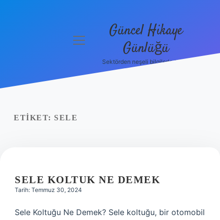
Güncel Hikaye
menüyü
Günlüğü
aç
Sektörden neşeli bilgilerle tanış!
Anasayfa
Gizlilik
Politikası
ETIKET:
SELE
Yasal Uyarı
Hakkımızda
SELE KOLTUK NE DEMEK
Tarih: Temmuz 30, 2024
Sele Koltuğu Ne Demek? Sele koltuğu, bir otomobil