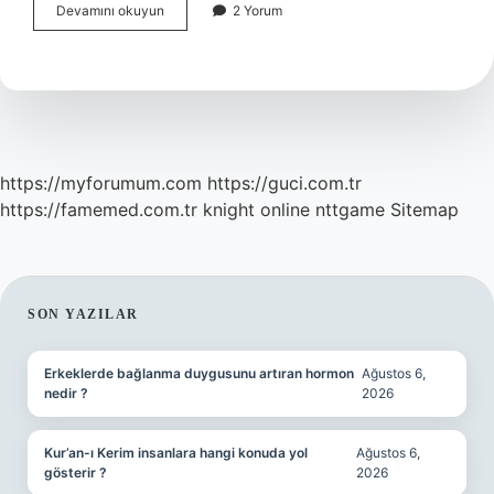
Sele
Devamını okuyun
2 Yorum
koltuk
ne
demek
https://myforumum.com
https://guci.com.tr
https://famemed.com.tr
knight online
nttgame
Sitemap
SIDEBAR
SON YAZILAR
Erkeklerde bağlanma duygusunu artıran hormon
Ağustos 6,
nedir ?
2026
Kur’an-ı Kerim insanlara hangi konuda yol
Ağustos 6,
gösterir ?
2026