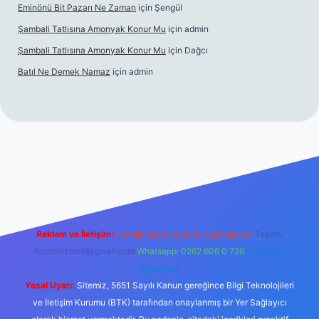
Eminönü Bit Pazarı Ne Zaman
için
Şengül
Şambali Tatlısına Amonyak Konur Mu
için
admin
Şambali Tatlısına Amonyak Konur Mu
için
Dağcı
Batıl Ne Demek Namaz
için
admin
o/
Reklam ve İletişim:
E-mail:
backlinkpaneli@gmail.com
Teams:
forumhizmeti@gmail.com
Whatsapp: 0262 606 0 726
Telegram:
@karabul
Yasal Uyarı:
Sitemiz, 5651 Sayılı Kanun gereğince Bilgi Teknolojileri
ve İletişim Kurumu (BTK) tarafından onaylanmış bir Yer Sağlayıcı