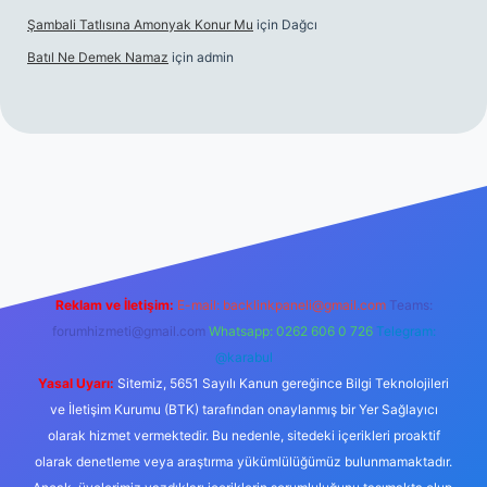
Şambali Tatlısına Amonyak Konur Mu
için
Dağcı
Batıl Ne Demek Namaz
için
admin
/
Reklam ve İletişim:
E-mail:
backlinkpaneli@gmail.com
Teams:
forumhizmeti@gmail.com
Whatsapp: 0262 606 0 726
Telegram:
@karabul
Yasal Uyarı:
Sitemiz, 5651 Sayılı Kanun gereğince Bilgi Teknolojileri
ve İletişim Kurumu (BTK) tarafından onaylanmış bir Yer Sağlayıcı
olarak hizmet vermektedir. Bu nedenle, sitedeki içerikleri proaktif
olarak denetleme veya araştırma yükümlülüğümüz bulunmamaktadır.