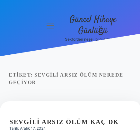
Güncel Hikaye
menüyü
Günlüğü
aç
Sektörden neşeli bilgilerle tanış!
Anasayfa
Gizlilik
Politikası
ETIKET:
SEVGILI ARSIZ ÖLÜM NEREDE
Yasal Uyarı
GEÇIYOR
Hakkımızda
SEVGILI ARSIZ ÖLÜM KAÇ DK
Tarih: Aralık 17, 2024