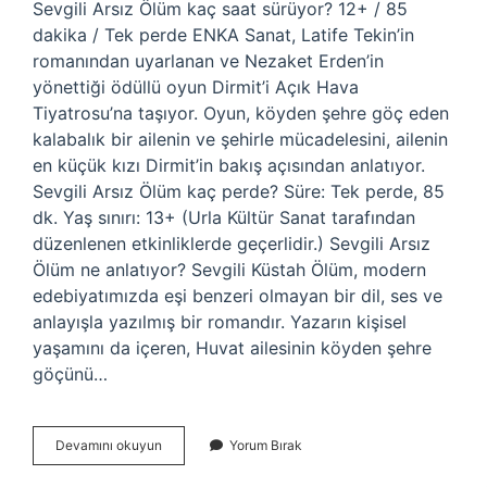
Sevgili Arsız Ölüm kaç saat sürüyor? 12+ / 85
dakika / Tek perde ENKA Sanat, Latife Tekin’in
romanından uyarlanan ve Nezaket Erden’in
yönettiği ödüllü oyun Dirmit’i Açık Hava
Tiyatrosu’na taşıyor. Oyun, köyden şehre göç eden
kalabalık bir ailenin ve şehirle mücadelesini, ailenin
en küçük kızı Dirmit’in bakış açısından anlatıyor.
Sevgili Arsız Ölüm kaç perde? Süre: Tek perde, 85
dk. Yaş sınırı: 13+ (Urla Kültür Sanat tarafından
düzenlenen etkinliklerde geçerlidir.) Sevgili Arsız
Ölüm ne anlatıyor? Sevgili Küstah Ölüm, modern
edebiyatımızda eşi benzeri olmayan bir dil, ses ve
anlayışla yazılmış bir romandır. Yazarın kişisel
yaşamını da içeren, Huvat ailesinin köyden şehre
göçünü…
Sevgili
Devamını okuyun
Yorum Bırak
Arsız
Ölüm