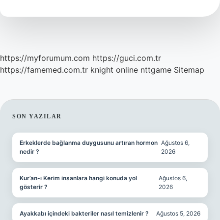
Kaç
Dk
https://myforumum.com
https://guci.com.tr
https://famemed.com.tr
knight online
nttgame
Sitemap
SIDEBAR
SON YAZILAR
Erkeklerde bağlanma duygusunu artıran hormon
Ağustos 6,
nedir ?
2026
Kur’an-ı Kerim insanlara hangi konuda yol
Ağustos 6,
gösterir ?
2026
Ayakkabı içindeki bakteriler nasıl temizlenir ?
Ağustos 5, 2026