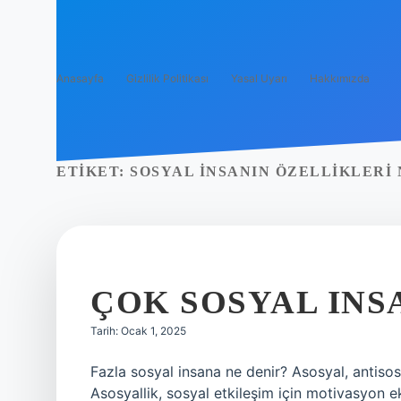
Anasayfa
Gizlilik Politikası
Yasal Uyarı
Hakkımızda
ETIKET:
SOSYAL INSANIN ÖZELLIKLERI
ÇOK SOSYAL INS
Tarih: Ocak 1, 2025
Fazla sosyal insana ne denir? Asosyal, antisosy
Asosyallik, sosyal etkileşim için motivasyon ek