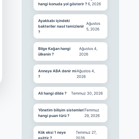
hangi konuda yol gösterir ?
6, 2026
Ayakkabı içindeki
Ağustos
bakteriler nasıl temizlenir
5, 2026
?
Bilge Kağan hangi
Ağustos 4,
ülkenin ?
2026
Anneye ABA denir mi
Ağustos 4,
?
2026
Ali hangi dilde ?
Temmuz 30, 2026
Yönetim bilişim sistemleri
Temmuz
hangi puan türü ?
29, 2026
Kök eksi 1 neye
Temmuz 27,
eşittir ?
2026