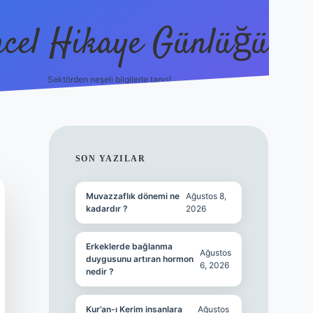
cel Hikaye Günlüğü
Sektörden neşeli bilgilerle tanış!
https://piabella.casino/
SIDEBAR
SON YAZILAR
Muvazzaflık dönemi ne
Ağustos 8,
kadardır ?
2026
Erkeklerde bağlanma
Ağustos
duygusunu artıran hormon
6, 2026
nedir ?
Kur’an-ı Kerim insanlara
Ağustos