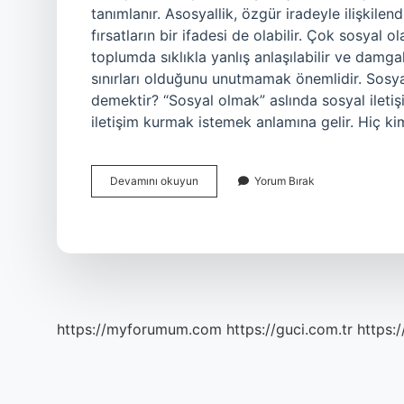
tanımlanır. Asosyallik, özgür iradeyle ilişkilendi
fırsatların bir ifadesi de olabilir. Çok sosyal 
toplumda sıklıkla yanlış anlaşılabilir ve damgal
sınırları olduğunu unutmamak önemlidir. Sosy
demektir? “Sosyal olmak” aslında sosyal ileti
iletişim kurmak istemek anlamına gelir. Hiç 
Çok
Devamını okuyun
Yorum Bırak
Sosyal
Insana
Ne
Denir
https://myforumum.com
https://guci.com.tr
https: