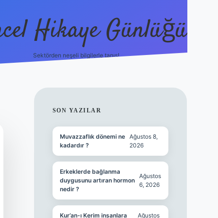
cel Hikaye Günlüğü
Sektörden neşeli bilgilerle tanış!
https://piabella.casino/
SIDEBAR
SON YAZILAR
Muvazzaflık dönemi ne
Ağustos 8,
kadardır ?
2026
Erkeklerde bağlanma
Ağustos
duygusunu artıran hormon
6, 2026
nedir ?
Kur’an-ı Kerim insanlara
Ağustos