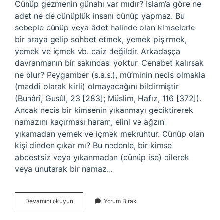
Cünüp gezmenin günahı var mıdır? İslam’a göre ne
adet ne de cünüplük insanı cünüp yapmaz. Bu
sebeple cünüp veya âdet halinde olan kimselerle
bir araya gelip sohbet etmek, yemek pişirmek,
yemek ve içmek vb. caiz değildir. Arkadaşça
davranmanın bir sakıncası yoktur. Cenabet kalırsak
ne olur? Peygamber (s.a.s.), mü’minin necis olmakla
(maddi olarak kirli) olmayacağını bildirmiştir
(Buhârî, Gusûl, 23 [283]; Müslim, Hafız, 116 [372]).
Ancak necis bir kimsenin yıkanmayı geciktirerek
namazını kaçırması haram, elini ve ağzını
yıkamadan yemek ve içmek mekruhtur. Cünüp olan
kişi dinden çıkar mı? Bu nedenle, bir kimse
abdestsiz veya yıkanmadan (cünüp ise) bilerek
veya unutarak bir namaz…
Cünüp
Devamını okuyun
Yorum Bırak
Olmak
Günah