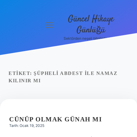
Güncel Hikaye
menüyü
Günlüğü
aç
Sektörden neşeli bilgilerle tanış!
Anasayfa
Gizlilik
Politikası
ETIKET:
ŞÜPHELI ABDEST ILE NAMAZ
Yasal Uyarı
KILINIR MI
Hakkımızda
CÜNÜP OLMAK GÜNAH MI
Tarih: Ocak 19, 2025