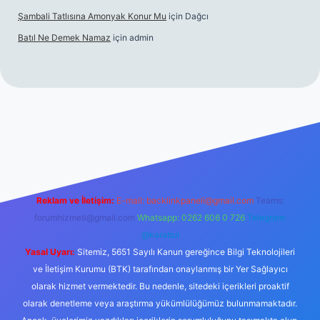
Şambali Tatlısına Amonyak Konur Mu
için
Dağcı
Batıl Ne Demek Namaz
için
admin
o/
Reklam ve İletişim:
E-mail:
backlinkpaneli@gmail.com
Teams:
forumhizmeti@gmail.com
Whatsapp: 0262 606 0 726
Telegram:
@karabul
Yasal Uyarı:
Sitemiz, 5651 Sayılı Kanun gereğince Bilgi Teknolojileri
ve İletişim Kurumu (BTK) tarafından onaylanmış bir Yer Sağlayıcı
olarak hizmet vermektedir. Bu nedenle, sitedeki içerikleri proaktif
olarak denetleme veya araştırma yükümlülüğümüz bulunmamaktadır.