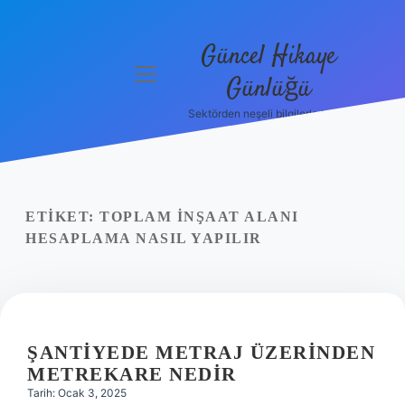
Güncel Hikaye
menüyü
Günlüğü
aç
Sektörden neşeli bilgilerle tanış!
Anasayfa
Gizlilik
Politikası
ETIKET:
TOPLAM INŞAAT ALANI
Yasal Uyarı
HESAPLAMA NASIL YAPILIR
Hakkımızda
ŞANTIYEDE METRAJ ÜZERINDEN
METREKARE NEDIR
Tarih: Ocak 3, 2025