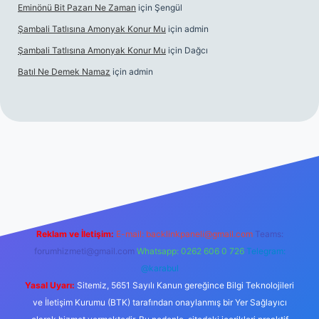
Eminönü Bit Pazarı Ne Zaman
için
Şengül
Şambali Tatlısına Amonyak Konur Mu
için
admin
Şambali Tatlısına Amonyak Konur Mu
için
Dağcı
Batıl Ne Demek Namaz
için
admin
o/
Reklam ve İletişim:
E-mail:
backlinkpaneli@gmail.com
Teams:
forumhizmeti@gmail.com
Whatsapp: 0262 606 0 726
Telegram:
@karabul
Yasal Uyarı:
Sitemiz, 5651 Sayılı Kanun gereğince Bilgi Teknolojileri
ve İletişim Kurumu (BTK) tarafından onaylanmış bir Yer Sağlayıcı