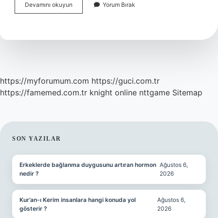
Şantiyede
Devamını okuyun
Yorum Bırak
Metraj
Üzerinden
Metrekare
Nedir
https://myforumum.com
https://guci.com.tr
https://famemed.com.tr
knight online
nttgame
Sitemap
SIDEBAR
SON YAZILAR
Erkeklerde bağlanma duygusunu artıran hormon
Ağustos 6,
nedir ?
2026
Kur’an-ı Kerim insanlara hangi konuda yol
Ağustos 6,
gösterir ?
2026