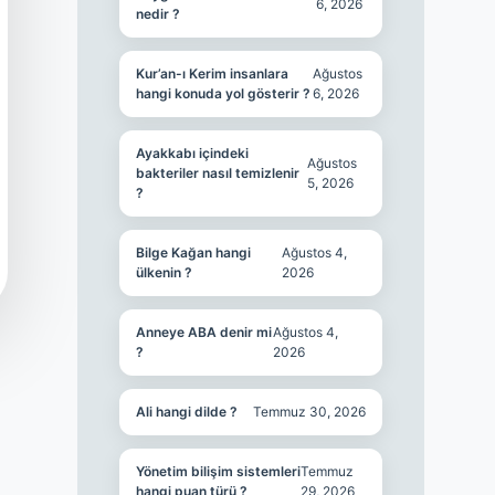
6, 2026
nedir ?
Kur’an-ı Kerim insanlara
Ağustos
hangi konuda yol gösterir ?
6, 2026
Ayakkabı içindeki
Ağustos
bakteriler nasıl temizlenir
5, 2026
?
Bilge Kağan hangi
Ağustos 4,
ülkenin ?
2026
Anneye ABA denir mi
Ağustos 4,
?
2026
Ali hangi dilde ?
Temmuz 30, 2026
Yönetim bilişim sistemleri
Temmuz
hangi puan türü ?
29, 2026