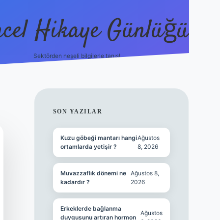
cel Hikaye Günlüğü
Sektörden neşeli bilgilerle tanış!
https://
SIDEBAR
SON YAZILAR
Kuzu göbeği mantarı hangi
Ağustos
ortamlarda yetişir ?
8, 2026
Muvazzaflık dönemi ne
Ağustos 8,
kadardır ?
2026
Erkeklerde bağlanma
Ağustos
duygusunu artıran hormon