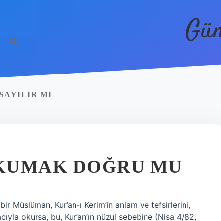
Gün
SAYILIR MI
KUMAK DOĞRU MU
r Müslüman, Kur’an-ı Kerim’in anlam ve tefsirlerini,
ıyla okursa, bu, Kur’an’ın nüzul sebebine (Nisa 4/82,