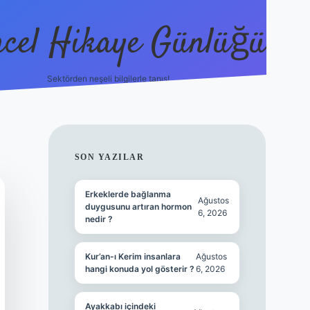
cel Hikaye Günlüğü
Sektörden neşeli bilgilerle tanış!
https://p
SIDEBAR
SON YAZILAR
Erkeklerde bağlanma
Ağustos
duygusunu artıran hormon
6, 2026
nedir ?
Kur’an-ı Kerim insanlara
Ağustos
hangi konuda yol gösterir ?
6, 2026
Ayakkabı içindeki