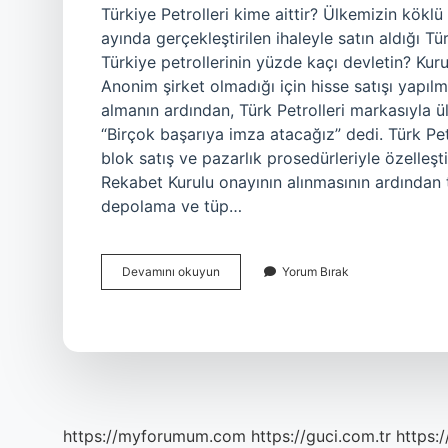
Türkiye Petrolleri kime aittir? Ülkemizin köklü 
ayında gerçekleştirilen ihaleyle satın aldığı Tü
Türkiye petrollerinin yüzde kaçı devletin? K
Anonim şirket olmadığı için hisse satışı yapılma
almanın ardından, Türk Petrolleri markasıyla ü
“Birçok başarıya imza atacağız” dedi. Türk Pe
blok satış ve pazarlık prosedürleriyle özelleşti
Rekabet Kurulu onayının alınmasının ardından
depolama ve tüp…
Türkiye
Devamını okuyun
Yorum Bırak
Petrolleri
Özel
Mi
Devlet
Mi
https://myforumum.com
https://guci.com.tr
https: