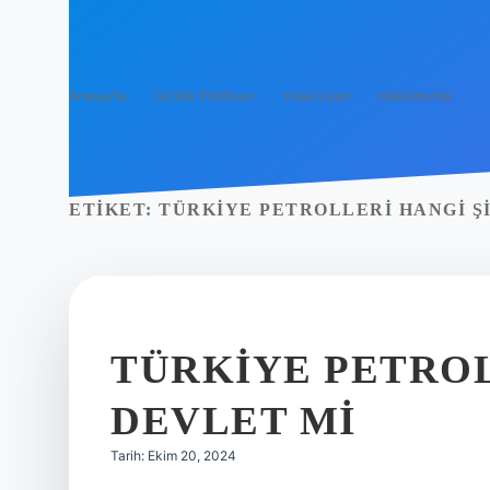
Anasayfa
Gizlilik Politikası
Yasal Uyarı
Hakkımızda
ETIKET:
TÜRKIYE PETROLLERI HANGI Ş
TÜRKIYE PETROL
DEVLET MI
Tarih: Ekim 20, 2024