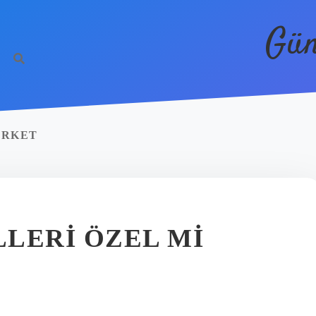
Gün
IRKET
LERI ÖZEL MI