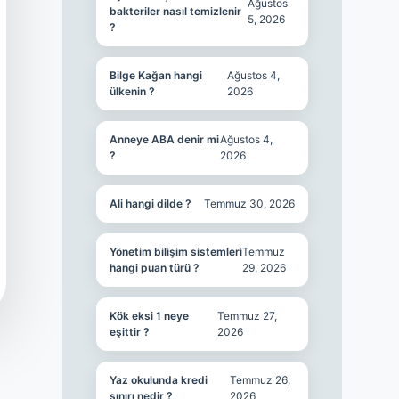
Ağustos
bakteriler nasıl temizlenir
5, 2026
?
Bilge Kağan hangi
Ağustos 4,
ülkenin ?
2026
Anneye ABA denir mi
Ağustos 4,
?
2026
Ali hangi dilde ?
Temmuz 30, 2026
Yönetim bilişim sistemleri
Temmuz
hangi puan türü ?
29, 2026
Kök eksi 1 neye
Temmuz 27,
eşittir ?
2026
Yaz okulunda kredi
Temmuz 26,
sınırı nedir ?
2026