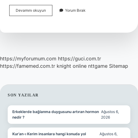
Artvinde
Devamını okuyun
Yorum Bırak
Bakır
Çıkar
Mı
https://myforumum.com
https://guci.com.tr
https://famemed.com.tr
knight online
nttgame
Sitemap
SIDEBAR
SON YAZILAR
Erkeklerde bağlanma duygusunu artıran hormon
Ağustos 6,
nedir ?
2026
Kur’an-ı Kerim insanlara hangi konuda yol
Ağustos 6,