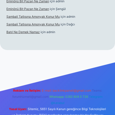
Eminönü Bit Pazarı Ne Zaman
için
admin
Eminönü Bit Pazarı Ne Zaman
için
Şengül
Şambali Tatlısına Amonyak Konur Mu
için
admin
Şambali Tatlısına Amonyak Konur Mu
için
Dağcı
Batıl Ne Demek Namaz
için
admin
o/
Reklam ve İletişim:
E-mail:
backlinkpaneli@gmail.com
Teams:
forumhizmeti@gmail.com
Whatsapp: 0262 606 0 726
Telegram:
@karabul
Yasal Uyarı:
Sitemiz, 5651 Sayılı Kanun gereğince Bilgi Teknolojileri