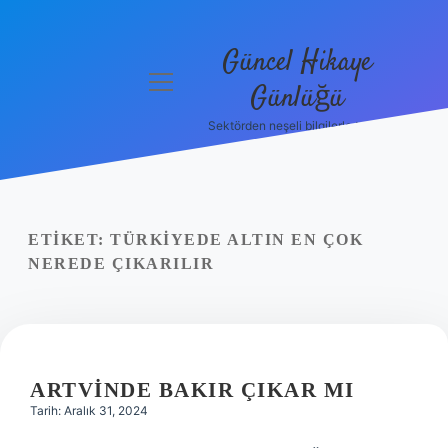
Güncel Hikaye
menüyü
Günlüğü
aç
Sektörden neşeli bilgilerle tanış!
Anasayfa
Gizlilik
Politikası
ETIKET:
TÜRKIYEDE ALTIN EN ÇOK
Yasal Uyarı
NEREDE ÇIKARILIR
Hakkımızda
ARTVINDE BAKIR ÇIKAR MI
Tarih: Aralık 31, 2024